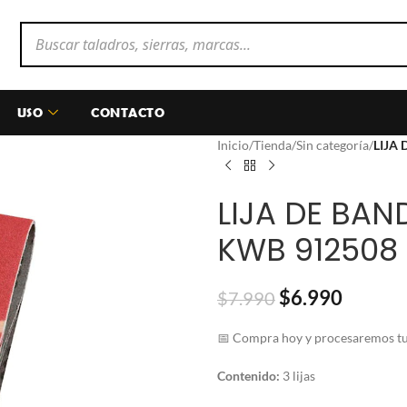
USO
CONTACTO
Inicio
/
Tienda
/
Sin categoría
/
LIJA
LIJA DE BAN
KWB 912508
$
6.990
$
7.990
📅 Compra hoy y procesaremos tu 
Contenido:
3 lijas