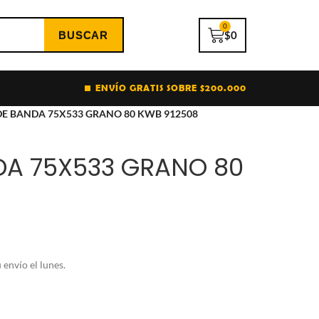
0
$
0
ENVÍO GRATIS SOBRE $200.000
 DE BANDA 75X533 GRANO 80 KWB 912508
DA 75X533 GRANO 80
envío el lunes.