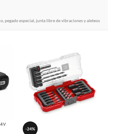
co
,
pegado
especial
,
junta
libre
de
vibraciones
y
aleteos
24V
-24%