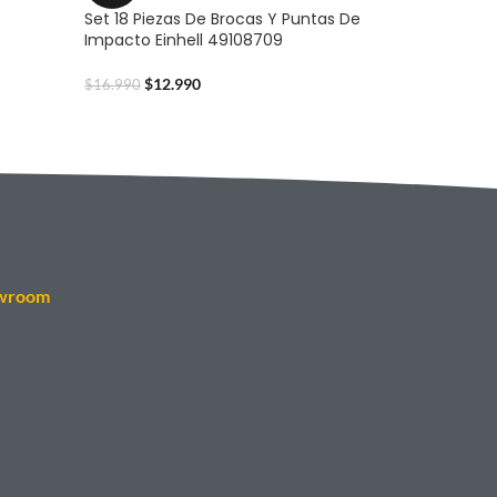
Set 18 Piezas De Brocas Y Puntas De
Impacto Einhell 49108709
$
12.990
$
16.990
wroom