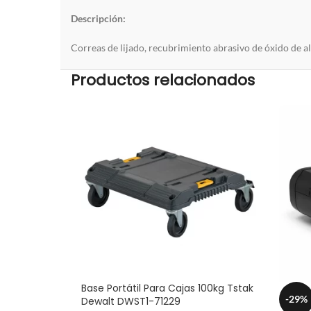
Descripción:
Correas
de lijado,
recubrimiento
abrasivo
de
óxido
de
a
Productos relacionados
Base Portátil Para Cajas 100kg Tstak
-29%
Dewalt DWST1-71229