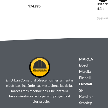
Baterí
$
74.990
4Ah
$
69.99
MARCA
Bosch
Makita
Einhell
En Urban Comercial ofrecemos herramientas
DeWalt
eléctricas, inalámbricas y estacionarias de las
Skil
marcas más reconocidas. Encuentra la
herramienta correcta para tu proyecto al
Karcher
mejor precio.
Stanley