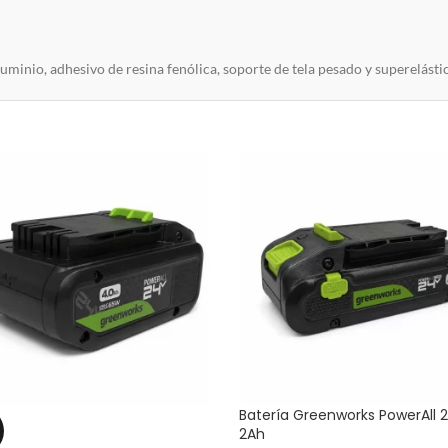
luminio
,
adhesivo
de
resina
fenólica
,
soporte
de
tela
pesado
y
superelásti
Batería Greenworks PowerAll 
2Ah