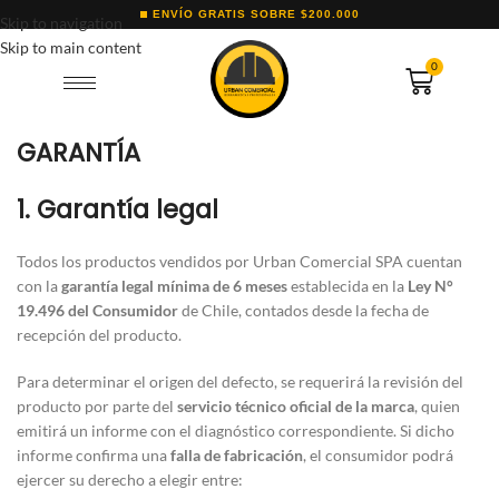
ENVÍO GRATIS SOBRE $200.000
Skip to navigation
Skip to main content
0
GARANTÍA
1. Garantía legal
Todos los productos vendidos por Urban Comercial SPA cuentan
con la
garantía legal mínima de 6 meses
establecida en la
Ley N°
19.496 del Consumidor
de Chile, contados desde la fecha de
recepción del producto.
Para determinar el origen del defecto, se requerirá la revisión del
producto por parte del
servicio técnico oficial de la marca
, quien
emitirá un informe con el diagnóstico correspondiente. Si dicho
informe confirma una
falla de fabricación
, el consumidor podrá
ejercer su derecho a elegir entre: