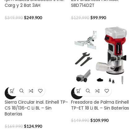
Carg y 2 Bat 3AH
SBD714D2T
$
249.900
$
99.990
$
349.990
$
129.990
-26%
-27%
Sierra Circular Inal. Einhell TP-
Fresadora de Palma Einhell
CS 18/136-C Li BL – Sin
TP-ET 18 Li BL – Sin Baterías
Baterías
$
109.990
$
149.990
$
124.990
$
169.990