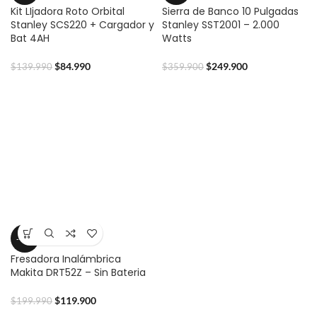
Kit LIjadora Roto Orbital
Sierra de Banco 10 Pulgadas
Stanley SCS220 + Cargador y
Stanley SST2001 – 2.000
Bat 4AH
Watts
$
84.990
$
249.900
$
139.990
$
359.900
-40%
Fresadora Inalámbrica
Makita DRT52Z – Sin Bateria
$
119.900
$
199.990