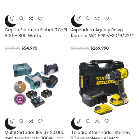
-31%
-23%
Cepillo Electrico Einhell TC-PL
Aspiradora Agua y Polvo
800 – 800 Watts
Karcher WD 6PS V-30/6/22/T
$
54.990
$
269.990
$
79.990
$
349.990
-29%
-23%
MultiCortador 18V 3? 20.000
Taladro Atornillador Stanley
rpm Makita DMC300RFJ Inc.
20V Brushless FATMAX