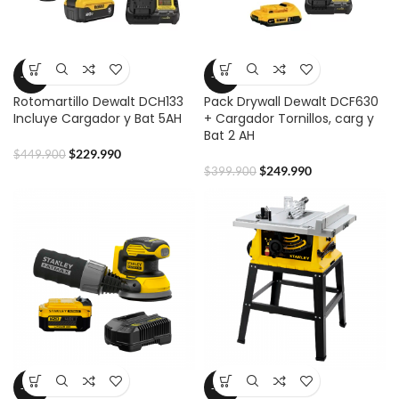
-49%
-37%
Rotomartillo Dewalt DCH133
Pack Drywall Dewalt DCF630
Incluye Cargador y Bat 5AH
+ Cargador Tornillos, carg y
Bat 2 AH
$
229.990
$
449.900
$
249.990
$
399.900
-39%
-31%