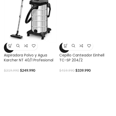
-22%
-26%
Aspiradora Polvo y Agua
Cepillo Canteador Einhell
Karcher NT 40/1 Profesional
TC-SP 204/2
$
249.990
$
339.990
$
319.990
$
459.990