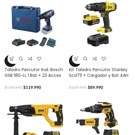
-40%
-47%
Taladro Percutor Inal. Bosch
Kit Taladro Percutor Stanley
GSB 180-LI, 1 Bat + 23 Acces
Scd711 + Cargador y Bat 4AH
$
119.990
$
89.990
$
199.990
$
169.990