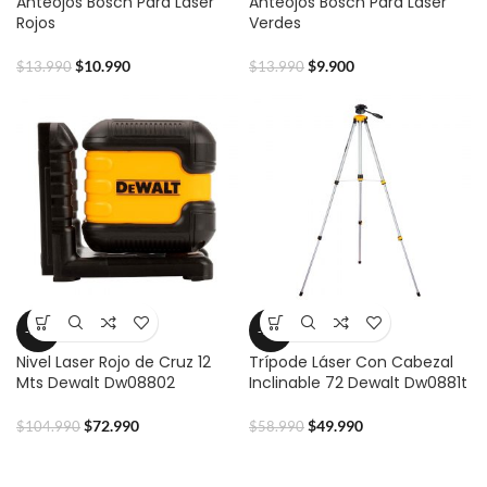
Anteojos Bosch Para Laser
Anteojos Bosch Para Laser
Rojos
Verdes
$
10.990
$
9.900
$
13.990
$
13.990
-30%
-15%
Nivel Laser Rojo de Cruz 12
Trípode Láser Con Cabezal
Mts Dewalt Dw08802
Inclinable 72 Dewalt Dw0881t
$
72.990
$
49.990
$
104.990
$
58.990