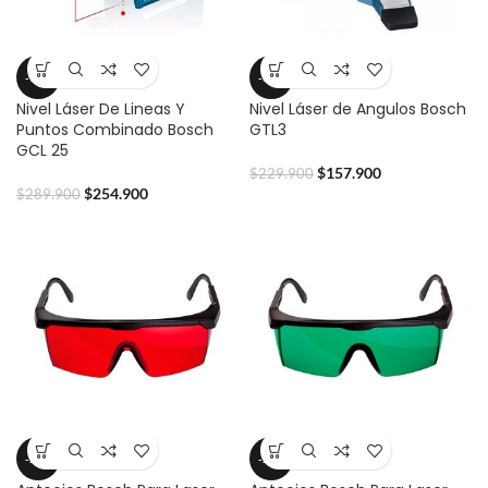
-12%
-31%
Nivel Láser De Lineas Y
Nivel Láser de Angulos Bosch
Puntos Combinado Bosch
GTL3
GCL 25
$
157.900
$
229.900
$
254.900
$
289.900
-21%
-29%