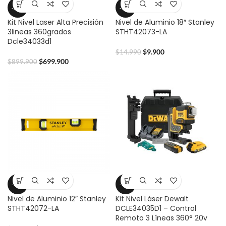
-22%
-34%
Kit Nivel Laser Alta Precisión
Nivel de Aluminio 18″ Stanley
3lineas 360grados
STHT42073-LA
Dcle34033d1
$
9.900
$
14.990
$
699.900
$
899.900
-39%
-29%
Nivel de Aluminio 12″ Stanley
Kit Nivel Láser Dewalt
STHT42072-LA
DCLE34035D1 – Control
Remoto 3 Líneas 360° 20v