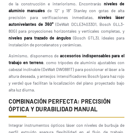
de la construcción e interiorismo. Encontrarás
niveles de
aluminio manuales
de 12″ y 18″ Stanley con gotas de alta
precisión para verificaciones inmediatas,
niveles láser
autonivelantes de 360°
(DeWalt DCLE34033D1, Bosch GLL3-
80G) para proyecciones horizontales y verticales completas, y
niveles para trazado de ángulos
(Bosch GTL3), ideales para
instalación de porcelanatos y cerámicas.
Asimismo, disponemos de
accesorios indispensables para el
trabajo en terreno
, como trípodes de aluminio ajustables con
cabezal inclinable (DeWalt DW0881T) para posicionar el láser a la
altura deseada, y anteojos intensificadores Bosch (para haz rojo
y verde) que facilitan la localización del plano proyectado bajo
alta luz diurna.
COMBINACIÓN PERFECTA: PRECISIÓN
ÓPTICA Y DURABILIDAD MANUAL
Integrar instrumentos ópticos láser con niveles de burbuja de
perfil extruido asegura flexibilidad en el flujo de trabajo.