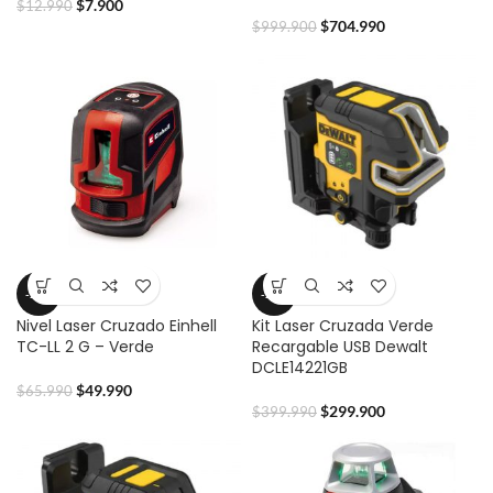
$
7.900
$
12.990
$
704.990
$
999.900
-24%
-25%
Nivel Laser Cruzado Einhell
Kit Laser Cruzada Verde
TC-LL 2 G – Verde
Recargable USB Dewalt
DCLE14221GB
$
49.990
$
65.990
$
299.900
$
399.990