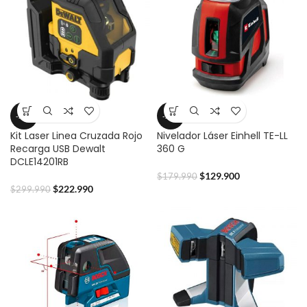
-26%
-28%
Kit Laser Linea Cruzada Rojo
Nivelador Láser Einhell TE-LL
Recarga USB Dewalt
360 G
DCLE14201RB
$
129.900
$
179.990
$
222.990
$
299.990