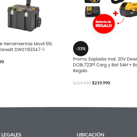
e Herramientas Movil 55L
-33%
 Dewalt DWST83347-1
Promo Soplador Inal. 20V Dew
90
DCBL722P1 Carg y Bat 5AH + B
Regalo
$
219.990
$
329.990
LEGALES
UBICACIÓN