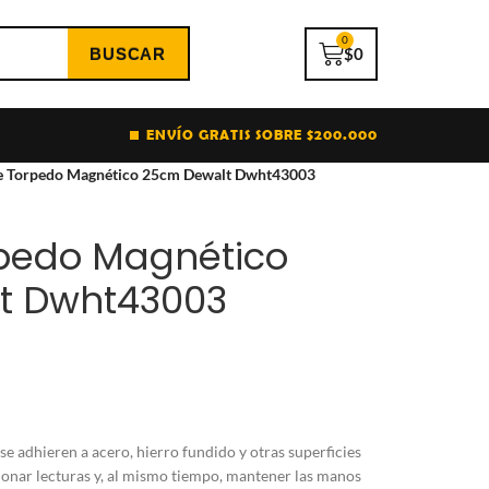
0
$
0
ENVÍO GRATIS SOBRE $200.000
de Torpedo Magnético 25cm Dewalt Dwht43003
rpedo Magnético
t Dwht43003
e adhieren a acero, hierro fundido y otras superficies
ionar lecturas y, al mismo tiempo, mantener las manos