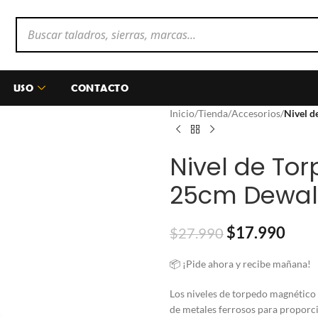
USO
CONTACTO
Inicio
/
Tienda
/
Accesorios
/
Nivel 
Nivel de To
25cm Dewal
$
17.990
$
27.990
📦 ¡Pide ahora y recibe mañana!
Los niveles de torpedo magnético s
de metales ferrosos para proporc