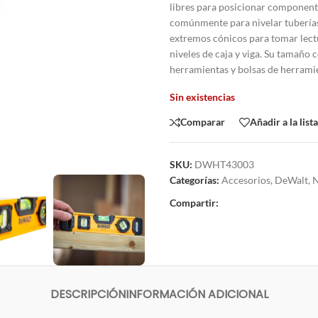
libres para posicionar componentes
comúnmente para nivelar tuberías
extremos cónicos para tomar lec
niveles de caja y viga. Su tamaño
herramientas y bolsas de herramie
Sin existencias
Comparar
Añadir a la list
SKU:
DWHT43003
Categorías:
Accesorios
,
DeWalt
,
N
Compartir:
DESCRIPCIÓN
INFORMACIÓN ADICIONAL