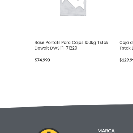
Base Portátil Para Cajas 100kg Tstak
Caja d
Dewalt DWST1-71229
Tstak
$
74.990
$
129.9
MARCA