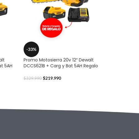
-33%
alt
Promo Motosierra 20v 12″ Dewalt
at 5AH
DCCS621B + Carg y Bat 5AH Regalo
$
219.990
$
329.990