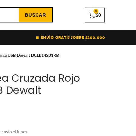
0
$
0
ENVÍO GRATIS SOBRE $200.000
ecarga USB Dewalt DCLE14201RB
nea Cruzada Rojo
B Dewalt
envío el lunes.