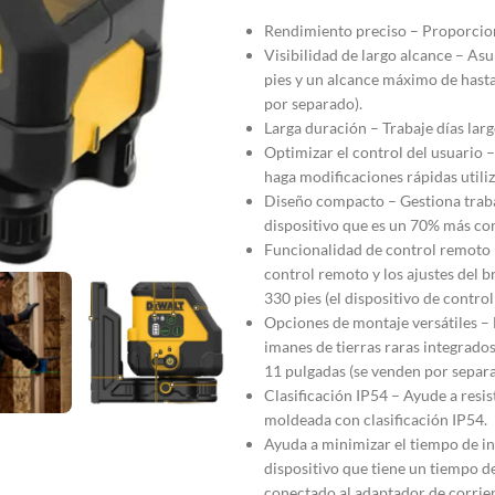
Rendimiento preciso – Proporciona
Visibilidad de largo alcance – As
pies y un alcance máximo de hast
por separado).
Larga duración – Trabaje días lar
Optimizar el control del usuario –
haga modificaciones rápidas utiliza
Diseño compacto – Gestiona trabaj
dispositivo que es un 70% más co
Funcionalidad de control remoto 
control remoto y los ajustes del b
330 pies (el dispositivo de cont
Opciones de montaje versátiles –
imanes de tierras raras integrado
11 pulgadas (se venden por separa
Clasificación IP54 – Ayude a resis
moldeada con clasificación IP54.
Ayuda a minimizar el tiempo de in
dispositivo que tiene un tiempo d
conectado al adaptador de corrien