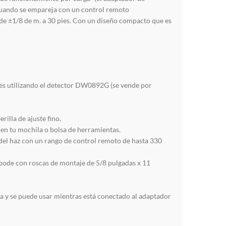
 cuando se empareja con un control remoto
de ±1/8 de m. a 30 pies. Con un diseño compacto que es
ies utilizando el detector DW0892G (se vende por
rilla de ajuste fino.
en tu mochila o bolsa de herramientas.
del haz con un rango de control remoto de hasta 330
ípode con roscas de montaje de 5/8 pulgadas x 11
da y se puede usar mientras está conectado al adaptador