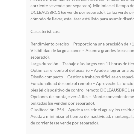
corriente se vende por separado). Minimice el tiempo de
DCLEAUSBRC1 (se vende por separado). La luz verde prop
cómodo de llevar, este láser está listo para asumir diseñ
Características:
Rendimiento preciso – Proporciona una precisión de ±1/8
Visibilidad de largo alcance – Asumra grandes áreas co
separado).
Larga duración – Trabaje días largos con 11 horas de tie
Optimizar el control del usuario – Ayude a lograr una pos
Diseño compacto – Gestiona trabajos difíciles en espac
Funcionalidad de control remoto – Aproveche la funcion
pies (el dispositivo de control remoto DCLEAUSBRC1 se
Opciones de montaje versátiles – Monte convenientemente
pulgadas (se venden por separado).
Clasificación IP54 – Ayude a resistir el agua y los resi
Ayuda a minimizar el tiempo de inactividad: mantenga la
de corriente (se vende por separado).