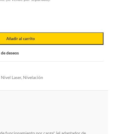
Añadir al carrito
a de deseos
Nivel Laser
,
Nivelación
 de funcionamiento por carga* (el adaptador de