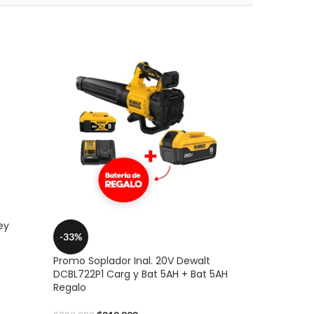
ey
-33%
Promo Soplador Inal. 20V Dewalt
DCBL722P1 Carg y Bat 5AH + Bat 5AH
Regalo