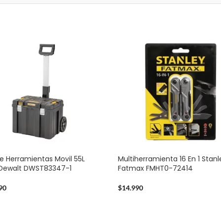
e Herramientas Movil 55L
Multiherramienta 16 En 1 Stanl
 Dewalt DWST83347-1
Fatmax FMHT0-72414
90
$
14.990