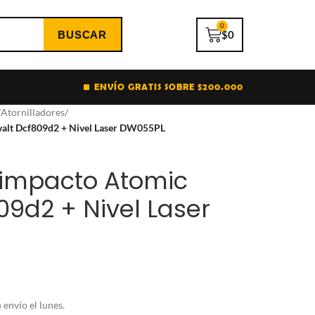
0
$
0
ENVÍO GRATIS SOBRE $200.000
/
Atornilladores
/
walt Dcf809d2 + Nivel Laser DW055PL
r impacto Atomic
09d2 + Nivel Laser
envío el lunes.