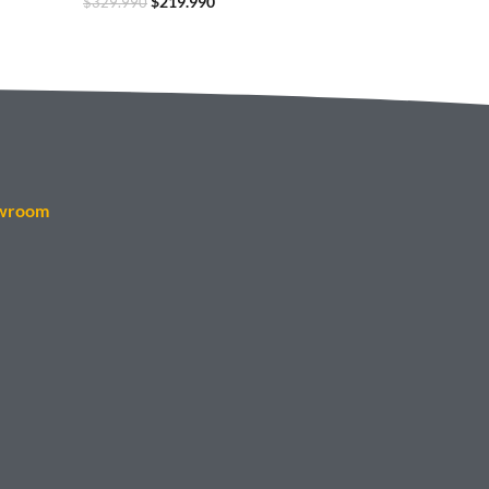
$
219.990
$
329.990
wroom