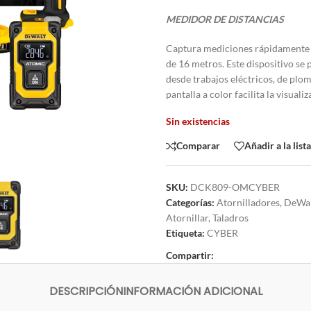
MEDIDOR DE DISTANCIAS
Captura mediciones rápidamente co
de 16 metros. Este dispositivo se 
desde trabajos eléctricos, de plo
pantalla a color facilita la visual
Sin existencias
Comparar
Añadir a la list
SKU:
DCK809-OMCYBER
Categorías:
Atornilladores
,
DeWa
Atornillar
,
Taladros
Etiqueta:
CYBER
Compartir:
DESCRIPCIÓN
INFORMACIÓN ADICIONAL