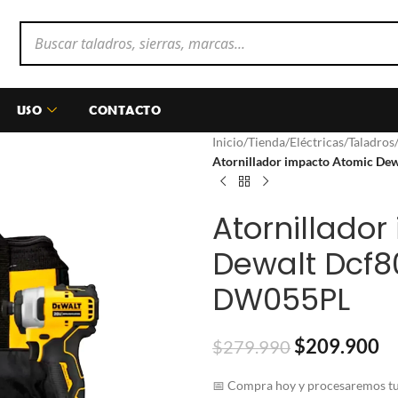
USO
CONTACTO
Inicio
/
Tienda
/
Eléctricas
/
Taladros
Atornillador impacto Atomic De
Atornillado
Dewalt Dcf8
DW055PL
$
209.900
$
279.990
📅 Compra hoy y procesaremos tu 