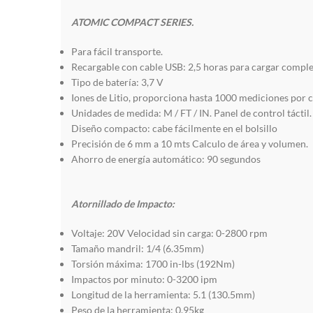
ATOMIC COMPACT SERIES.
Para fácil transporte.
Recargable con cable USB: 2,5 horas para cargar compl
Tipo de batería: 3,7 V
Iones de Litio, proporciona hasta 1000 mediciones por 
Unidades de medida: M / FT / IN. Panel de control tácti
Diseño compacto: cabe fácilmente en el bolsillo
Precisión de 6 mm a 10 mts Calculo de área y volumen.
Ahorro de energía automático: 90 segundos
Atornillado de Impacto:
Voltaje: 20V Velocidad sin carga: 0-2800 rpm
Tamaño mandril: 1/4 (6.35mm)
Torsión máxima: 1700 in-lbs (192Nm)
Impactos por minuto: 0-3200 ipm
Longitud de la herramienta: 5.1 (130.5mm)
Peso de la herramienta: 0.95kg