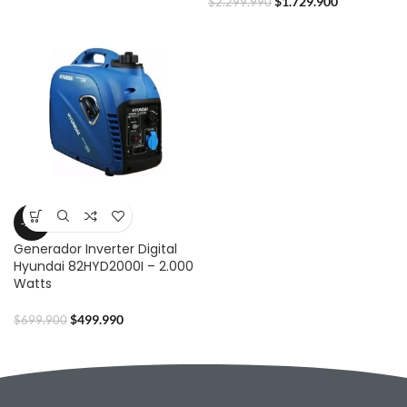
$
1.729.900
$
2.299.990
-29%
Generador Inverter Digital
Hyundai 82HYD2000I – 2.000
Watts
$
499.990
$
699.900