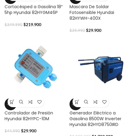
Cortacésped a Gasolina 18″
Mascara De Soldar
5hp Hyundai 82HYGM46P
Fotosensible Hyundai
82HYWH-400X
$
219.900
$
349.990
$
29.900
$
39.990
-34%
-25%
Controlador de Presión
Generador Eléctrico a
Hyundai 82HYPC-10M
Gasolina 8500W Inverter
Hyundai 82HYD8750IRD
$
29.900
$
44.990