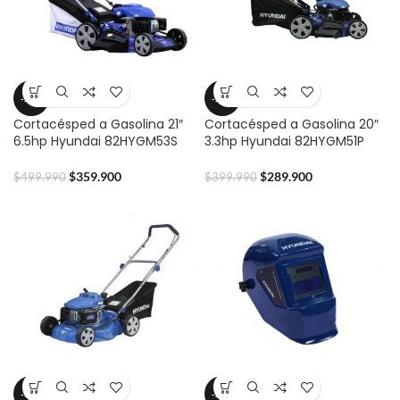
-28%
-28%
Cortacésped a Gasolina 21″
Cortacésped a Gasolina 20″
6.5hp Hyundai 82HYGM53S
3.3hp Hyundai 82HYGM51P
$
359.900
$
289.900
$
499.990
$
399.990
-37%
-25%