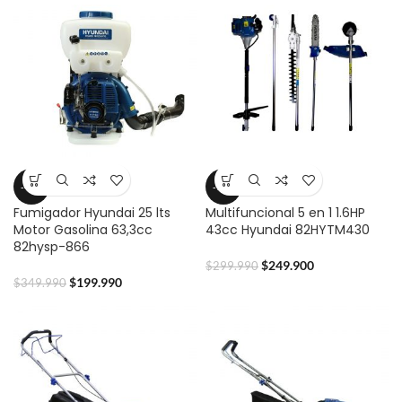
-43%
-17%
Fumigador Hyundai 25 lts
Multifuncional 5 en 1 1.6HP
Motor Gasolina 63,3cc
43cc Hyundai 82HYTM430
82hysp-866
$
249.900
$
299.990
$
199.990
$
349.990