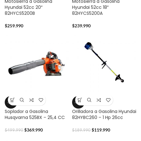
Motosierra a Gasolina
Motosierra a Gasolina
Hyundai 52cc 20″
Hyundai 52cc 18″
82HYCS5200B
82HYCS5200A
$
259.990
$
239.990
-26%
-37%
Soplador a Gasolina
Orilladora a Gasolina Hyundai
Husqvarna 525BX – 25,4 CC
82HYBC260 – 1 Hp 26cc
$
369.990
$
119.990
$
499.990
$
189.990