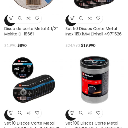
-55%
-20%
Disco de corte Metal 4 1/2″
Set 50 Discos Corte Metal
Makita D-18661
Inox 115X1MM Einhell 49711526
$
890
$
19.990
$
1.990
$
24.990
-39%
-30%
Set 10 Discos Corte Metal
Set 100 Discos Corte Metal