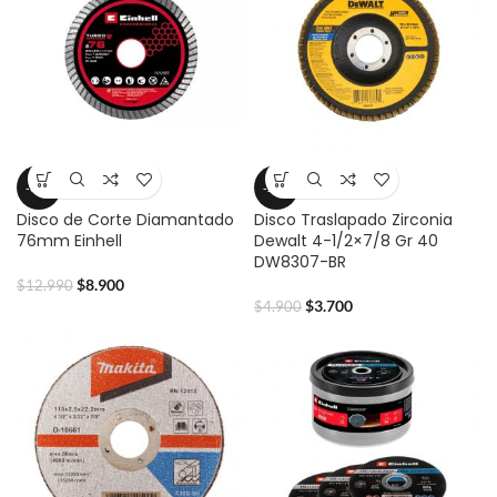
-31%
-24%
Disco de Corte Diamantado
Disco Traslapado Zirconia
76mm Einhell
Dewalt 4-1/2×7/8 Gr 40
DW8307-BR
$
8.900
$
12.990
$
3.700
$
4.900