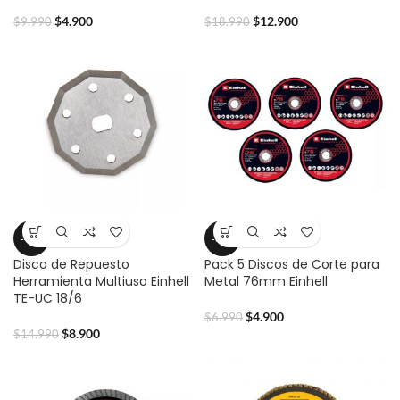
$
4.900
$
12.900
$
9.990
$
18.990
-41%
-30%
Disco de Repuesto
Pack 5 Discos de Corte para
Herramienta Multiuso Einhell
Metal 76mm Einhell
TE-UC 18/6
$
4.900
$
6.990
$
8.900
$
14.990