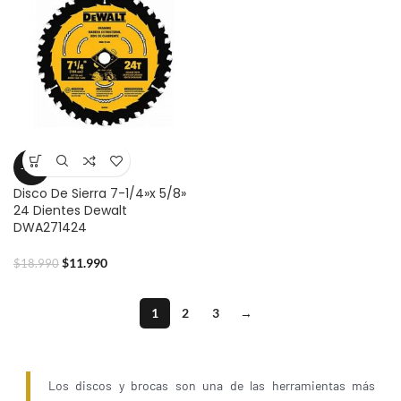
-37%
Disco De Sierra 7-1/4»x 5/8»
24 Dientes Dewalt
DWA271424
$
11.990
$
18.990
1
2
3
→
Los discos y brocas son una de las herramientas más