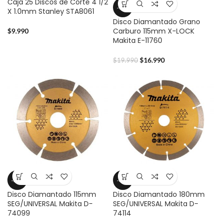
Caja 25 Discos de Corte 4 1/2
-15%
X 1.0mm Stanley STA8061
Disco Diamantado Grano
Carburo 115mm X-LOCK
$
9.990
Makita E-11760
$
16.990
$
19.990
-51%
-32%
Disco Diamantado 115mm
Disco Diamantado 180mm
SEG/UNIVERSAL Makita D-
SEG/UNIVERSAL Makita D-
74099
74114