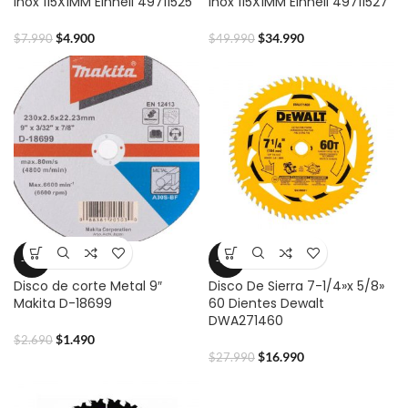
Inox 115X1MM Einhell 49711525
Inox 115X1MM Einhell 49711527
$
4.900
$
34.990
$
7.990
$
49.990
-45%
-39%
Disco de corte Metal 9″
Disco De Sierra 7-1/4»x 5/8»
Makita D-18699
60 Dientes Dewalt
DWA271460
$
1.490
$
2.690
$
16.990
$
27.990