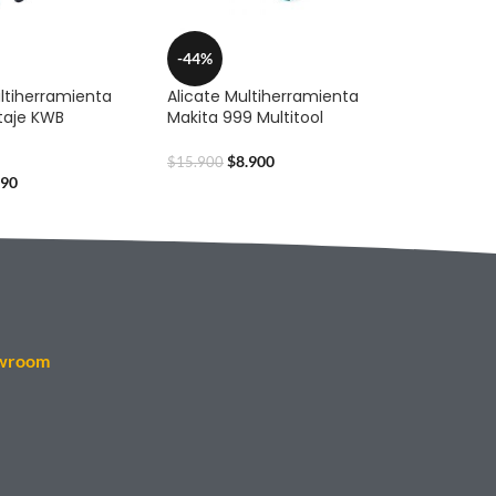
-44%
ltiherramienta
Alicate Multiherramienta
taje KWB
Makita 999 Multitool
$
8.900
$
15.900
990
wroom