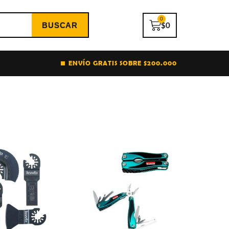
0
$
0
ENVÍO GRATIS SOBRE $200.000