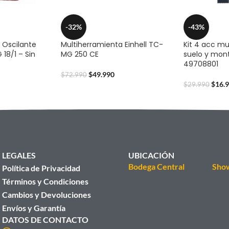
-32%
-43%
 Oscilante
Multiherramienta Einhell TC-
Kit 4 acc mu
 18/1 – Sin
MG 250 CE
suelo y mon
49708801
$
49.990
$
72.990
$
16.
$
29.990
LEGALES
UBICACIÓN
Bodega Central
Sho
Política de Privacidad
Términos y Condiciones
Cambios y Devoluciones
Envíos y Garantía
DATOS DE CONTACTO