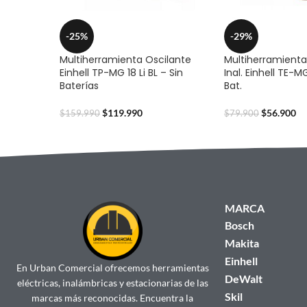
-25%
-29%
Multiherramienta Oscilante
Multiherramienta
Einhell TP-MG 18 Li BL – Sin
Inal. Einhell TE-MG
Baterías
Bat.
$
119.990
$
56.900
$
159.990
$
79.900
MARCA
Bosch
Makita
Einhell
En Urban Comercial ofrecemos herramientas
DeWalt
eléctricas, inalámbricas y estacionarias de las
Skil
marcas más reconocidas. Encuentra la