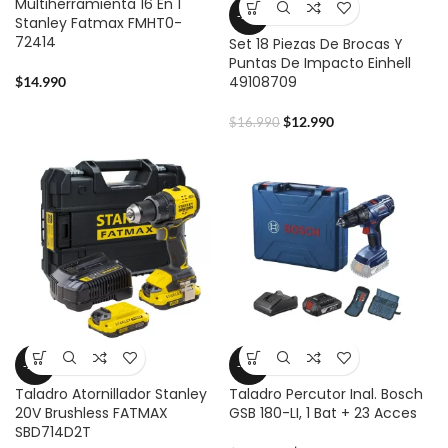
Multiherramienta 16 En 1
-24%
Stanley Fatmax FMHT0-
72414
Set 18 Piezas De Brocas Y
Puntas De Impacto Einhell
49108709
$
14.990
$
12.990
$
16.990
-23%
-40%
Taladro Atornillador Stanley
Taladro Percutor Inal. Bosch
20V Brushless FATMAX
GSB 180-LI, 1 Bat + 23 Acces
SBD714D2T