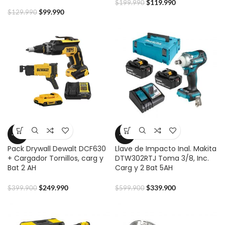
$
119.990
$
199.990
$
99.990
$
129.990
-37%
-43%
Pack Drywall Dewalt DCF630
Llave de Impacto Inal. Makita
+ Cargador Tornillos, carg y
DTW302RTJ Toma 3/8, Inc.
Bat 2 AH
Carg y 2 Bat 5AH
$
249.990
$
339.900
$
399.900
$
599.900