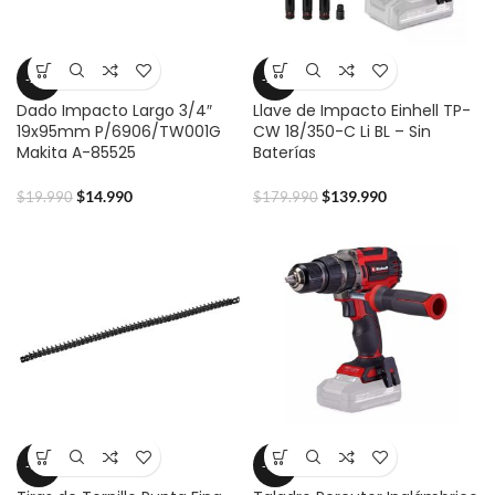
-25%
-22%
Dado Impacto Largo 3/4″
Llave de Impacto Einhell TP-
19x95mm P/6906/TW001G
CW 18/350-C Li BL – Sin
Makita A-85525
Baterías
$
14.990
$
139.990
$
19.990
$
179.990
-35%
-17%