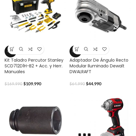
-35%
-31%
Kit Taladro Percutor Stanley
Adaptador De Ángulo Recto
SCD712D1H-B2 + Acc. y Herr.
Modular Iluminado Dewalt
Manuales
DWALRAFT
$
109.990
$
44.990
$
169.990
$
64.990