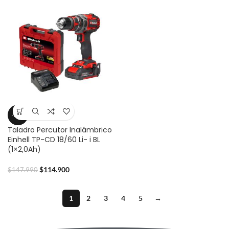
-22%
Taladro Percutor Inalámbrico
Einhell TP-CD 18/60 Li- i BL
(1×2,0Ah)
$
114.900
$
147.990
1
2
3
4
5
→