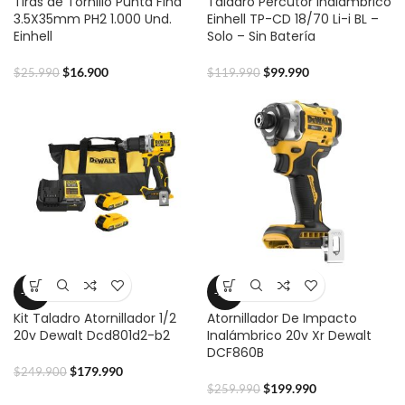
Tiras de Tornillo Punta Fina
Taladro Percutor Inalámbrico
3.5X35mm PH2 1.000 Und.
Einhell TP-CD 18/70 Li-i BL –
Einhell
Solo – Sin Batería
$
16.900
$
99.990
$
25.990
$
119.990
-28%
-23%
Kit Taladro Atornillador 1/2
Atornillador De Impacto
20v Dewalt Dcd801d2-b2
Inalámbrico 20v Xr Dewalt
DCF860B
$
179.990
$
249.900
$
199.990
$
259.990