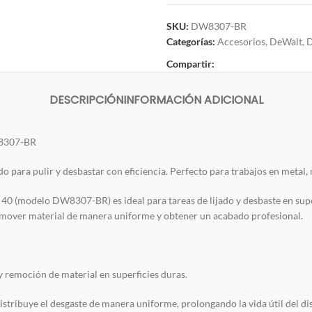
SKU:
DW8307-BR
Categorías:
Accesorios
,
DeWalt
,
D
Compartir:
DESCRIPCIÓN
INFORMACIÓN ADICIONAL
W8307-BR
do para pulir y desbastar con eficiencia. Perfecto para trabajos en metal,
no 40 (modelo DW8307-BR) es ideal para tareas de lijado y desbaste en sup
remover material de manera uniforme y obtener un acabado profesional.
y remoción de material en superficies duras.
distribuye el desgaste de manera uniforme, prolongando la vida útil del di