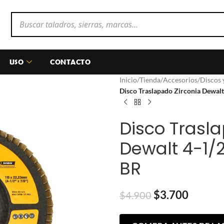
USO
CONTACTO
Inicio
/
Tienda
/
Accesorios
/
Discos 
Disco Traslapado Zirconia Dewa
Disco Trasl
Dewalt 4-1/
BR
$
3.700
$
4.900