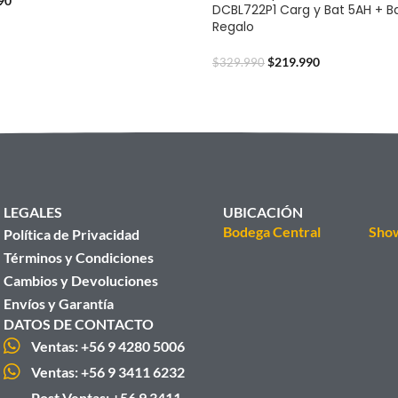
90
DCBL722P1 Carg y Bat 5AH + B
Regalo
$
219.990
$
329.990
LEGALES
UBICACIÓN
Bodega Central
Sho
Política de Privacidad
Términos y Condiciones
Cambios y Devoluciones
Envíos y Garantía
DATOS DE CONTACTO
Ventas: +56 9 4280 5006
Ventas: +56 9 3411 6232
Post Ventas: +56 9 3411