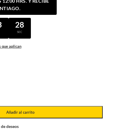
12:00 HRS. Y RECIBE
ANTIAGO.
3
27
N
SEC
 que aplican
Añadir al carrito
a de deseos