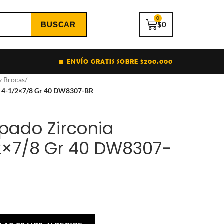
0
$
0
ENVÍO GRATIS SOBRE $200.000
y Brocas
/
lt 4-1/2×7/8 Gr 40 DW8307-BR
apado Zirconia
2×7/8 Gr 40 DW8307-