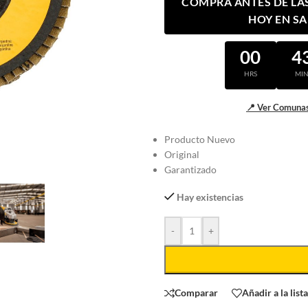
COMPRA ANTES DE LAS 
HOY EN S
00
4
HRS
MI
📍 Ver Comunas
Producto Nuevo
Original
Garantizado
Hay existencias
-
+
Comparar
Añadir a la list