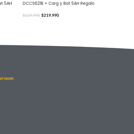
at 5AH
DCCS621B + Carg y Bat 5AH Regalo
$
219.990
$
329.990
wroom