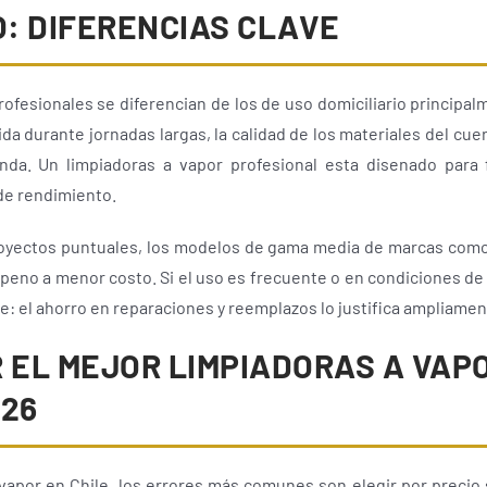
O: DIFERENCIAS CLAVE
ofesionales se diferencian de los de uso domiciliario principalm
da durante jornadas largas, la calidad de los materiales del cue
nda. Un limpiadoras a vapor profesional esta disenado para f
de rendimiento.
proyectos puntuales, los modelos de gama media de marcas como 
no a menor costo. Si el uso es frecuente o en condiciones de a
e: el ahorro en reparaciones y reemplazos lo justifica ampliamen
 EL MEJOR LIMPIADORAS A VAPO
026
vapor en Chile, los errores más comunes son elegir por precio 