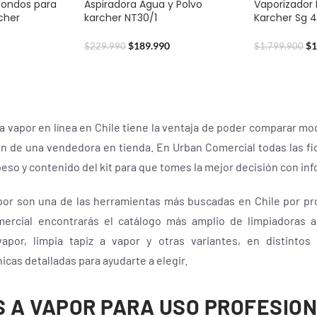
edondos para
Aspiradora Agua y Polvo
Vaporizador 
cher
karcher NT30/1
Karcher Sg 4
$
189.990
$
1
$
229.990
$
1.799.900
 vapor en línea en Chile tiene la ventaja de poder comparar mo
ión de una vendedora en tienda. En Urban Comercial todas las f
peso y contenido del kit para que tomes la mejor decisión con i
por son una de las herramientas más buscadas en Chile por pro
ercial encontrarás el catálogo más amplio de limpiadoras 
por, limpia tapiz a vapor y otras variantes, en distintos
icas detalladas para ayudarte a elegir.
 A VAPOR PARA USO PROFESION