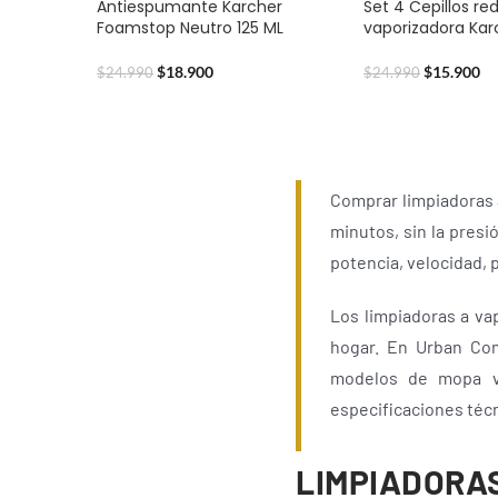
Antiespumante Karcher
Set 4 Cepillos r
Foamstop Neutro 125 ML
vaporizadora Kar
$
18.900
$
15.900
$
24.990
$
24.990
Comprar limpiadoras a
minutos, sin la pres
potencia, velocidad, 
Los limpiadoras a va
hogar. En Urban Com
modelos de mopa va
especificaciones técn
LIMPIADORAS