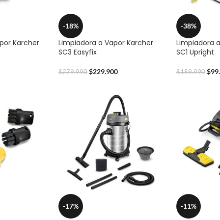
-18%
-38%
por Karcher
Limpiadora a Vapor Karcher
Limpiadora 
SC3 Easyfix
SC1 Upright
$
229.900
$
99
$
279.990
$
159.990
-17%
-11%