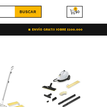
0
$
0
ENVÍO GRATIS SOBRE $200.000