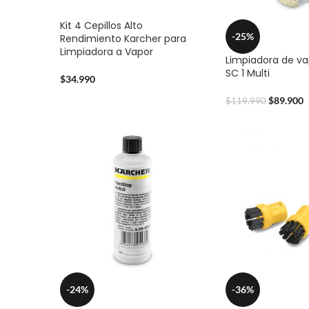
Kit 4 Cepillos Alto
-25%
Rendimiento Karcher para
Limpiadora a Vapor
Limpiadora de va
SC 1 Multi
$
34.990
$
89.900
$
119.990
-24%
-36%