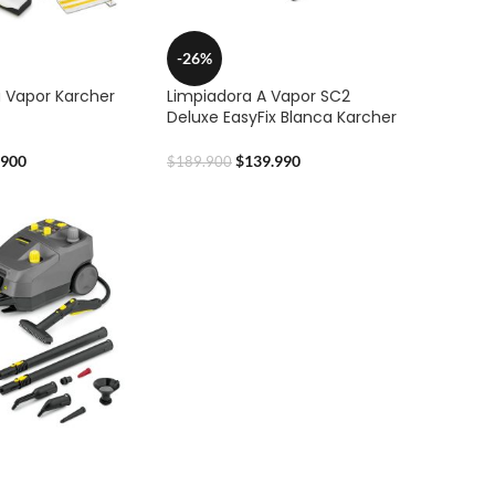
-26%
a Vapor Karcher
Limpiadora A Vapor SC2
Deluxe EasyFix Blanca Karcher
.900
$
139.990
$
189.900