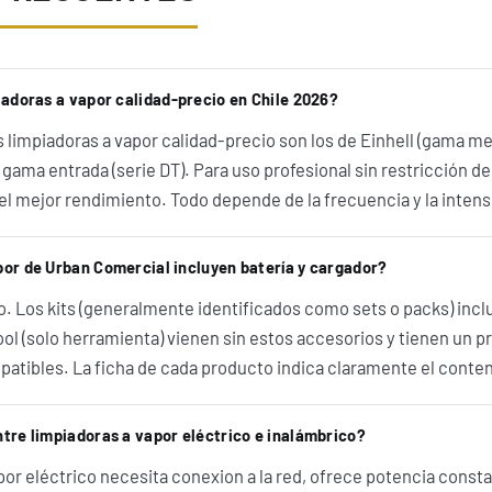
iadoras a vapor calidad-precio en Chile 2026?
 limpiadoras a vapor calidad-precio son los de Einhell (gama m
 gama entrada (serie DT). Para uso profesional sin restricción d
l mejor rendimiento. Todo depende de la frecuencia y la intens
por de Urban Comercial incluyen batería y cargador?
 Los kits (generalmente identificados como sets o packs) inclu
ol (solo herramienta) vienen sin estos accesorios y tienen un pr
patibles. La ficha de cada producto indica claramente el conteni
ntre limpiadoras a vapor eléctrico e inalámbrico?
or eléctrico necesita conexion a la red, ofrece potencia constan