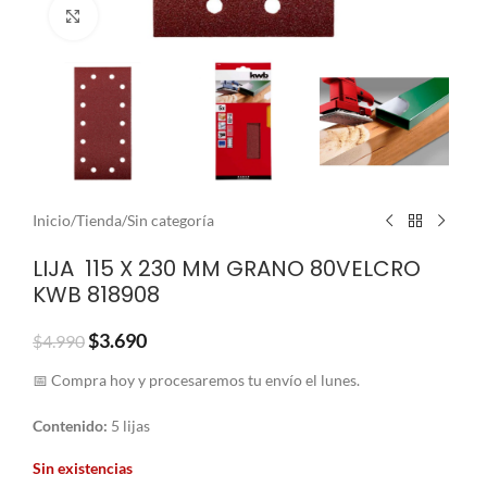
Clic para ampliar
Inicio
/
Tienda
/
Sin categoría
LIJA 115 X 230 MM GRANO 80VELCRO
KWB 818908
$
3.690
$
4.990
📅 Compra hoy y procesaremos tu envío el lunes.
Contenido:
5 lijas
Sin existencias