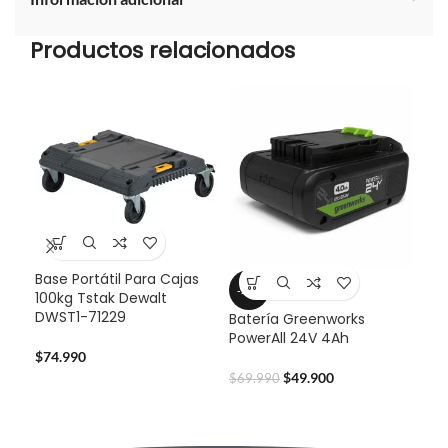
Productos relacionados
Base Portátil Para Cajas
Bat
-29%
100kg Tstak Dewalt
Pow
DWST1-71229
Batería Greenworks
PowerAll 24V 4Ah
$
59
$
74.990
$
49.900
$
69.990