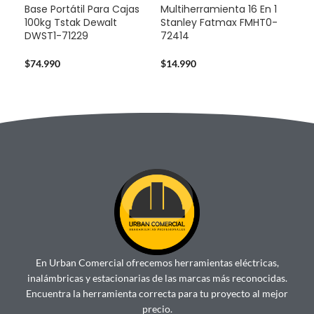
Base Portátil Para Cajas
Multiherramienta 16 En 1
-2
100kg Tstak Dewalt
Stanley Fatmax FMHT0-
DWST1-71229
72414
Bat
Pow
$
74.990
$
14.990
$
69
En Urban Comercial ofrecemos herramientas eléctricas,
inalámbricas y estacionarias de las marcas más reconocidas.
Encuentra la herramienta correcta para tu proyecto al mejor
precio.