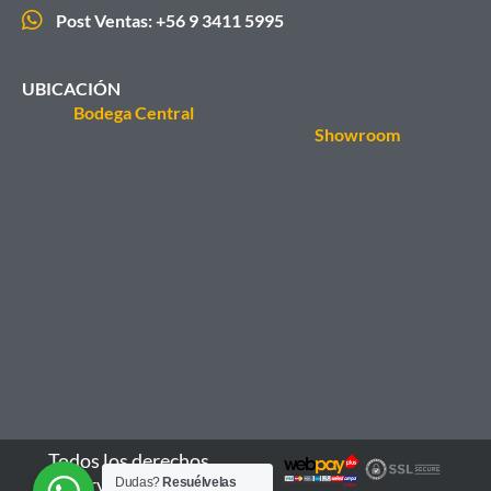
Post Ventas: +56 9 3411 5995
UBICACIÓN
Bodega Central
Showroom
Todos los derechos
reservados - 2026
Dudas?
Resuélvelas