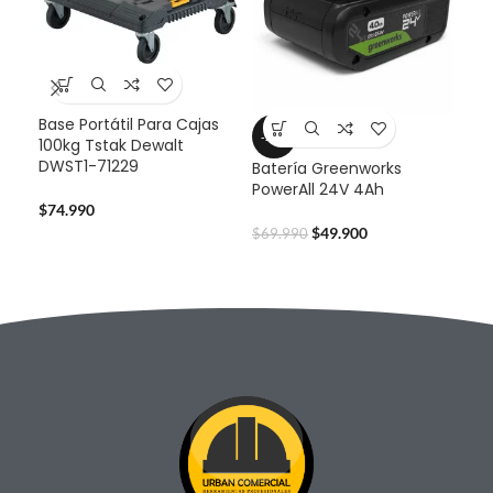
Base Portátil Para Cajas
Bat
-29%
100kg Tstak Dewalt
Pow
DWST1-71229
Batería Greenworks
PowerAll 24V 4Ah
$
59
$
74.990
$
49.900
$
69.990