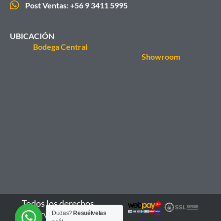
Post Ventas: +56 9 3411 5995
UBICACIÓN
Bodega Central
Showroom
Todos los derechos
reservados - 2026
Dudas?
Resuélvelas