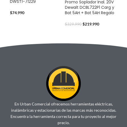
DWST1-71229
Promo Soplador Inal. 20V
Pro
Dewalt DCBL722P1 Carg y
Dew
Bat 5AH + Bat 5AH Regalo
Bat
$
74.990
$
219.990
$
329.990
$
32
En Urban Comercial ofrecemos herramientas eléctricas,
inalámbricas y estacionarias de las marcas más reconocidas.
Encuentra la herramienta correcta para tu proyecto al mejor
precio.