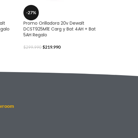
-27%
alt
Promo Orilladora 20v Dewalt
egalo
DCST925M1E Carg y Bat 4AH + Bat
5AH Regalo
$
219.990
$
299.990
wroom