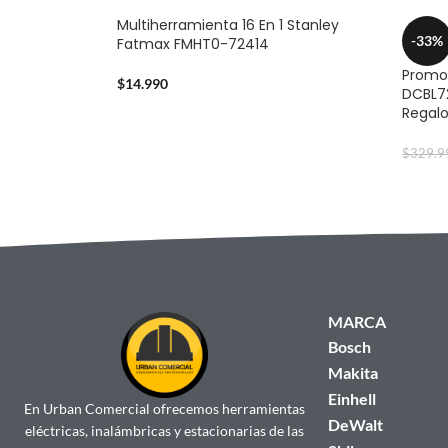
Multiherramienta 16 En 1 Stanley
-33%
Fatmax FMHT0-72414
Promo 
$
14.990
DCBL72
Regal
$
329.9
MARCA
Bosch
Makita
Einhell
En Urban Comercial ofrecemos herramientas
DeWalt
eléctricas, inalámbricas y estacionarias de las