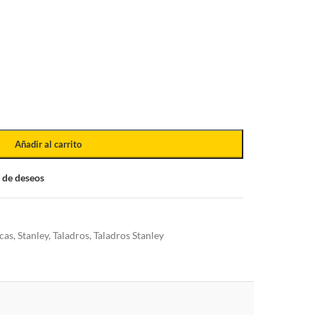
Añadir al carrito
a de deseos
cas
,
Stanley
,
Taladros
,
Taladros Stanley