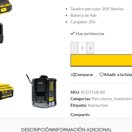
Taladro percutor 20V Stanley
Bateria de 4ah
Cargador 20v
Hay existencias
-
+
Comparar
Añadir a la list
SKU:
SCD711B-BS
Categorías:
Percutores
,
Inalámbri
Etiqueta:
blackurban
Compartir:
DESCRIPCIÓN
INFORMACIÓN ADICIONAL