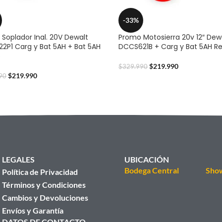
-33%
Soplador Inal. 20V Dewalt
Promo Motosierra 20v 12″ Dew
2P1 Carg y Bat 5AH + Bat 5AH
DCCS621B + Carg y Bat 5AH R
o
$
219.990
$
329.990
$
219.990
90
LEGALES
UBICACIÓN
Bodega Central
Sho
Política de Privacidad
Términos y Condiciones
Cambios y Devoluciones
Envíos y Garantía
DATOS DE CONTACTO