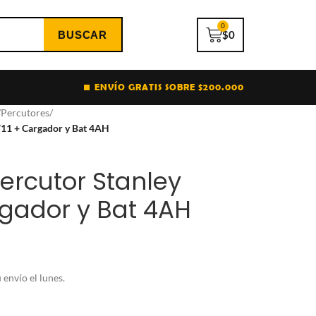
0
$
0
ENVÍO GRATIS SOBRE $200.000
/
Percutores
/
711 + Cargador y Bat 4AH
Percutor Stanley
rgador y Bat 4AH
envío el lunes.