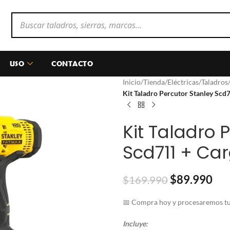
USO
CONTACTO
Inicio
/
Tienda
/
Eléctricas
/
Taladros
Kit Taladro Percutor Stanley Scd
Kit Taladro 
Scd711 + Ca
$
89.990
$
169.990
📅 Compra hoy y procesaremos tu 
Incluye: