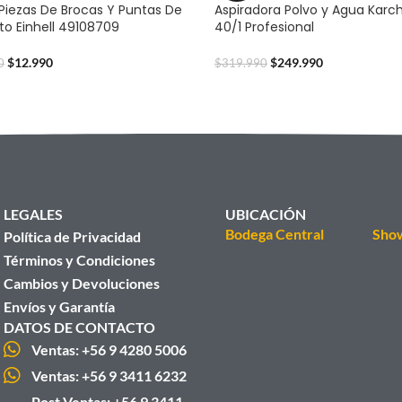
 Piezas De Brocas Y Puntas De
Aspiradora Polvo y Agua Karc
o Einhell 49108709
40/1 Profesional
$
12.990
$
249.990
0
$
319.990
LEGALES
UBICACIÓN
Bodega Central
Sho
Política de Privacidad
Términos y Condiciones
Cambios y Devoluciones
Envíos y Garantía
DATOS DE CONTACTO
Ventas: +56 9 4280 5006
Ventas: +56 9 3411 6232
Post Ventas: +56 9 3411