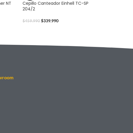
her NT
Cepillo Canteador Einhell TC-SP
204/2
$
339.990
$
459.990
wroom