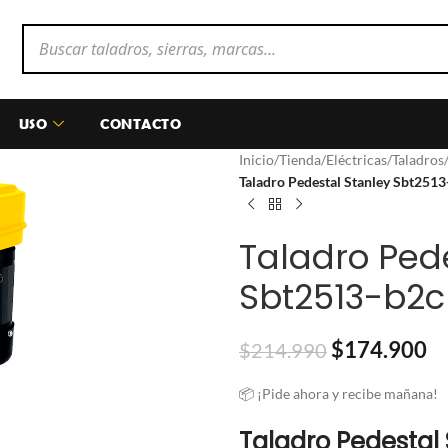
USO
CONTACTO
Inicio
/
Tienda
/
Eléctricas
/
Taladros
Taladro Pedestal Stanley Sbt251
Taladro Ped
Sbt2513-b2c
$
174.900
$
214.990
📦 ¡Pide ahora y recibe mañana!
Taladro Pedestal