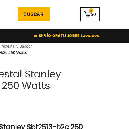
0
$
0
ENVÍO GRATIS SOBRE $200.000
/
Pedestal y Banco
/
3-b2c 250 Watts
estal Stanley
 250 Watts
 Stanley Sbt2513-b2c 250