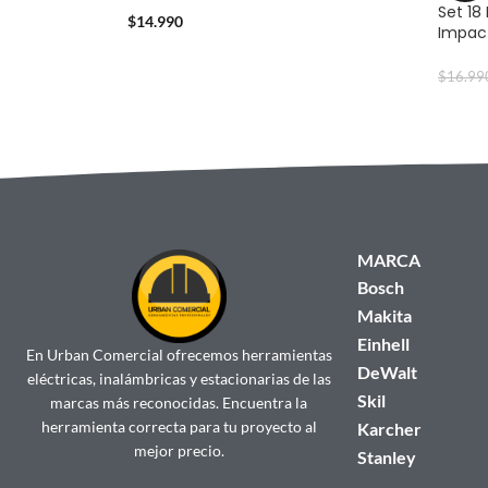
Set 18
$
14.990
Impact
$
16.99
MARCA
Bosch
Makita
Einhell
En Urban Comercial ofrecemos herramientas
DeWalt
eléctricas, inalámbricas y estacionarias de las
Skil
marcas más reconocidas. Encuentra la
herramienta correcta para tu proyecto al
Karcher
mejor precio.
Stanley