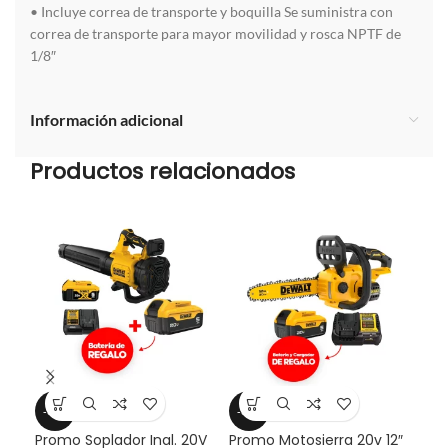
• Incluye correa de transporte y boquilla Se suministra con
correa de transporte para mayor movilidad y rosca NPTF de
1/8″
Información adicional
Productos relacionados
-33%
-33%
-2
Promo Soplador Inal. 20V
Promo Motosierra 20v 12″
Pro