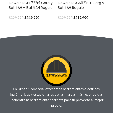
Dewalt DCBL722P1 Carg y
Dewalt DCCS621B + Carg y
Dew
Bat 5AH + Bat 5AH Regalo
Bat 5AH Regalo
y B
Reg
$
219.990
$
219.990
$
329.990
$
329.990
$
29
En Urban Comercial ofrecemos herramientas eléctricas,
inalámbricas y estacionarias de las marcas más reconocidas.
Encuentra la herramienta correcta para tu proyecto al mejor
precio.