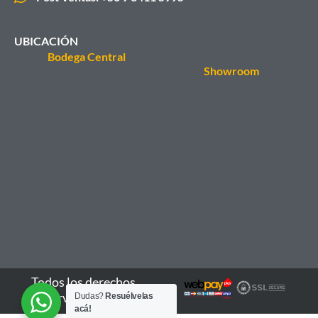
UBICACIÓN
Bodega Central
Showroom
Todos los derechos
reservados - 2026
Dudas?
Resuélvelas
acá!