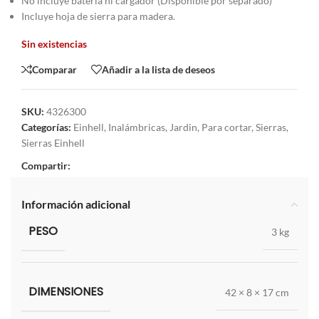
No incluye batería ni cargador (Disponible por separado)
Incluye hoja de sierra para madera.
Sin existencias
Comparar
Añadir a la lista de deseos
SKU:
4326300
Categorías:
Einhell
,
Inalámbricas
,
Jardin
,
Para cortar
,
Sierras
,
Sierras Einhell
Compartir:
Información adicional
PESO
3 kg
DIMENSIONES
42 × 8 × 17 cm