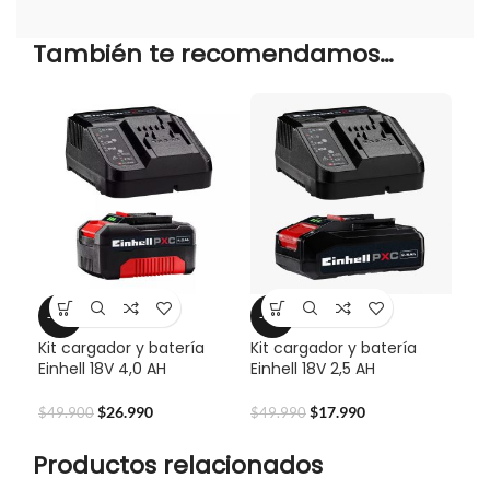
También te recomendamos…
-46%
-64%
Kit cargador y batería
Kit cargador y batería
Einhell 18V 4,0 AH
Einhell 18V 2,5 AH
$
26.990
$
17.990
$
49.900
$
49.990
Productos relacionados