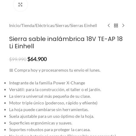
Clic para ampliar
Inicio
/
Tienda
/
Eléctricas
/
Sierras
/
Sierras Einhell
Sierra sable inalámbrica 18V TE-AP 18
Li Einhell
$
64.900
$
99.990
📅 Compra hoy y procesaremos tu envío el lunes.
Integrante de la familia Power X-Change
Versátil: para la construcción, el taller o el jardín.
La sierra universal más pequeña de su clase.
Motor triple único (poderoso, rápido y efiiente)
La hoja puede cambiarse sin herramientas.
Suela ajustable para un uso óptimo de la hoja.
Superficies ergonómicas y suaves.
Soportes robustos para proteger la carcasa.