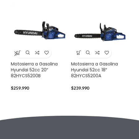
Motosierra a Gasolina
Motosierra a Gasolina
Mul
Hyundai 52cc 20″
Hyundai 52cc 18″
Sta
82HYCS5200B
82HYCS5200A
724
$
259.990
$
239.990
$
14