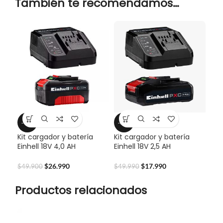
También te recomendamos…
-46%
-64%
Kit cargador y batería
Kit cargador y batería
Einhell 18V 4,0 AH
Einhell 18V 2,5 AH
$
26.990
$
17.990
$
49.900
$
49.990
Productos relacionados