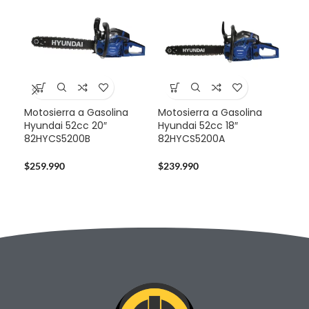
Motosierra a Gasolina
Motosierra a Gasolina
Mul
Hyundai 52cc 20″
Hyundai 52cc 18″
Sta
82HYCS5200B
82HYCS5200A
724
$
259.990
$
239.990
$
14