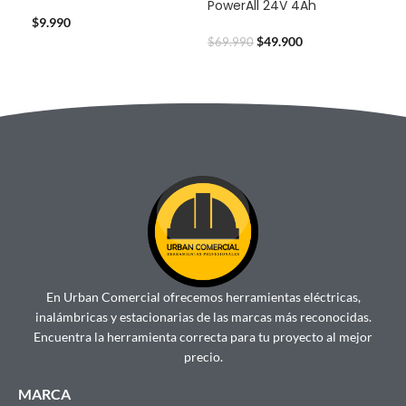
PowerAll 24V 4Ah
Pow
$
9.990
$
49.900
$
69.990
$
59
En Urban Comercial ofrecemos herramientas eléctricas,
inalámbricas y estacionarias de las marcas más reconocidas.
Encuentra la herramienta correcta para tu proyecto al mejor
precio.
MARCA