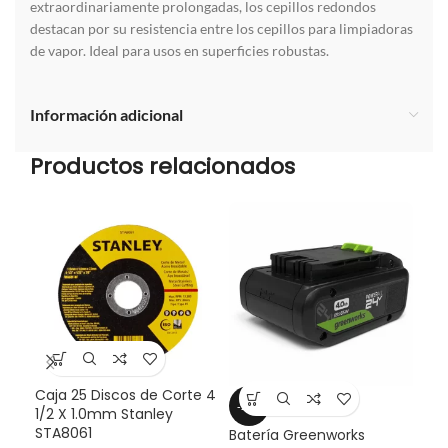
extraordinariamente prolongadas, los cepillos redondos
destacan por su resistencia entre los cepillos para limpiadoras
de vapor. Ideal para usos en superficies robustas.
Información adicional
Productos relacionados
Caja 25 Discos de Corte 4
-29%
-4
1/2 X 1.0mm Stanley
STA8061
Batería Greenworks
Bat