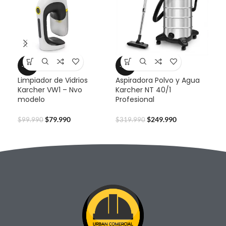
-20%
-22%
-2
Limpiador de Vidrios
Aspiradora Polvo y Agua
Cep
Karcher VW1 – Nvo
Karcher NT 40/1
TC-
modelo
Profesional
$
45
$
79.990
$
249.990
$
99.990
$
319.990