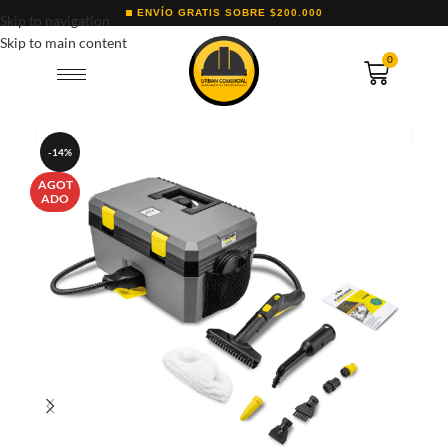
ENVÍO GRATIS SOBRE $200.000
Skip to navigation
Skip to main content
0
-14%
AGOT
ADO