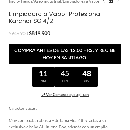
Inicio
/
Tienda
/
Aseo industrial
/
Limpiadores a Vapor
Limpiadora a Vapor Profesional
Karcher SG 4/2
$
819.900
$
949.900
COMPRA ANTES DE LAS 12:00 HRS. Y RECIBE
HOY EN SANTIAGO.
11
45
48
HRS
MIN
SEC
📍 Ver Comunas que aplican
Características:
Muy compacta, robusta y de larga vida útil gracias a su
exclusivo diseño All-in-one-Box, además con un amplio