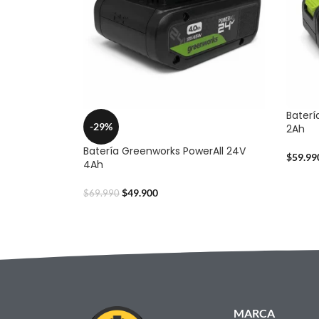
Baterí
-29%
2Ah
Batería Greenworks PowerAll 24V
$
59.99
4Ah
$
49.900
$
69.990
MARCA