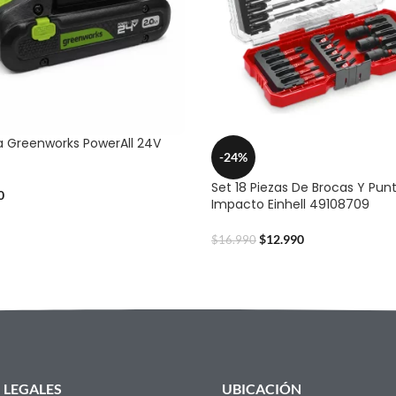
a Greenworks PowerAll 24V
-24%
Set 18 Piezas De Brocas Y Pun
0
Impacto Einhell 49108709
$
12.990
$
16.990
LEGALES
UBICACIÓN