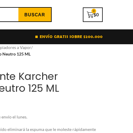
0
$
0
ENVÍO GRATIS SOBRE $200.000
piadores a Vapor
/
p Neutro 125 ML
nte Karcher
utro 125 ML
envío el lunes.
uido eliminará la espuma que le moleste rápidamente