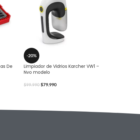
-20%
tas De
Limpiador de Vidrios Karcher VW1 –
Nvo modelo
$
79.990
$
99.990