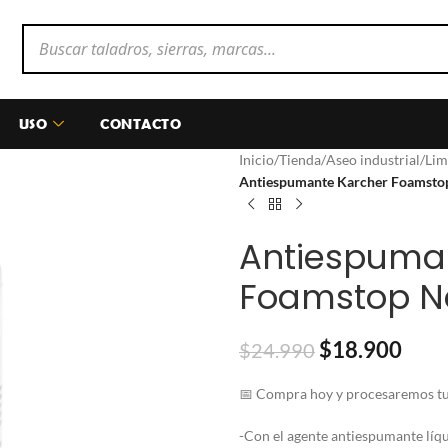
USO
CONTACTO
Inicio
/
Tienda
/
Aseo industrial
/
Lim
Antiespumante Karcher Foamsto
Antiespuma
Foamstop Ne
$
18.900
$
24.990
📅 Compra hoy y procesaremos tu 
-Con el agente antiespumante líq