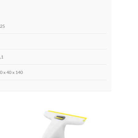
25
,1
0 x 40 x 140