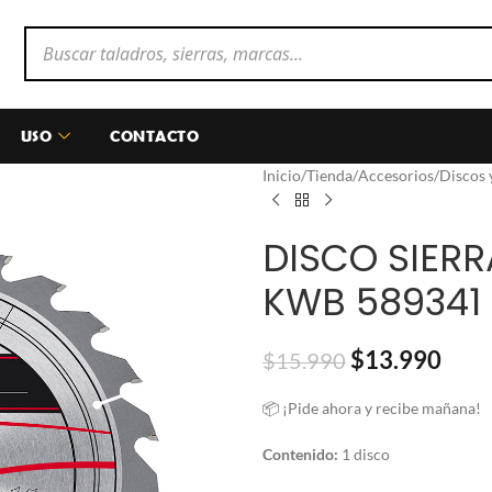
USO
CONTACTO
Inicio
/
Tienda
/
Accesorios
/
Discos 
DISCO SIER
KWB 589341
$
13.990
$
15.990
📦 ¡Pide ahora y recibe mañana!
Contenido:
1 disco