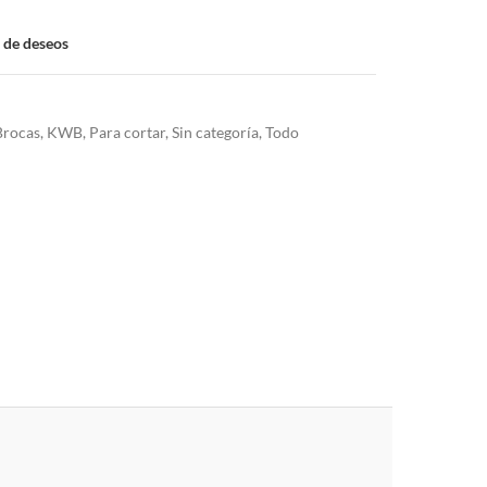
a de deseos
Brocas
,
KWB
,
Para cortar
,
Sin categoría
,
Todo