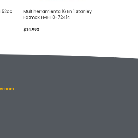
i 52cc
Multiherramienta 16 En 1 Stanley
Fatmax FMHT0-72414
$
14.990
wroom