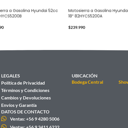
erra a Gasolina Hyundai 52cc
Motosierra a Gasolina Hyunda
2HYCS5200B
18″ 82HYCS5200A
90
$
239.990
LEGALES
UBICACIÓN
Bodega Central
Sho
Política de Privacidad
Términos y Condiciones
Cambios y Devoluciones
Envíos y Garantía
DATOS DE CONTACTO
Ventas: +56 9 4280 5006
Ventas: +56 9 3411 6232