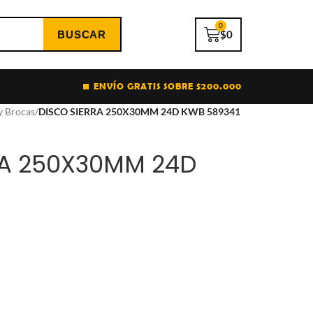
0
$
0
ENVÍO GRATIS SOBRE $200.000
y Brocas
/
DISCO SIERRA 250X30MM 24D KWB 589341
RA 250X30MM 24D