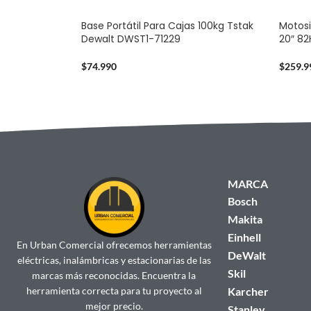
Base Portátil Para Cajas 100kg Tstak
Motosi
Dewalt DWST1-71229
20″ 8
$
74.990
$
259.9
MARCA
Bosch
Makita
Einhell
En Urban Comercial ofrecemos herramientas
DeWalt
eléctricas, inalámbricas y estacionarias de las
Skil
marcas más reconocidas. Encuentra la
herramienta correcta para tu proyecto al
Karcher
mejor precio.
Stanley