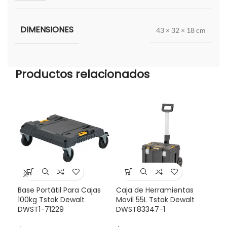
DIMENSIONES
43 × 32 × 18 cm
Productos relacionados
Base Portátil Para Cajas
Caja de Herramientas
-3
100kg Tstak Dewalt
Movil 55L Tstak Dewalt
DWST1-71229
DWST83347-1
Pro
Dew