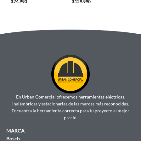
Bat
$
74.990
$
129.990
$
32
En Urban Comercial ofrecemos herramientas eléctricas,
inalámbricas y estacionarias de las marcas más reconocidas.
Encuentra la herramienta correcta para tu proyecto al mejor
precio.
MARCA
Bosch