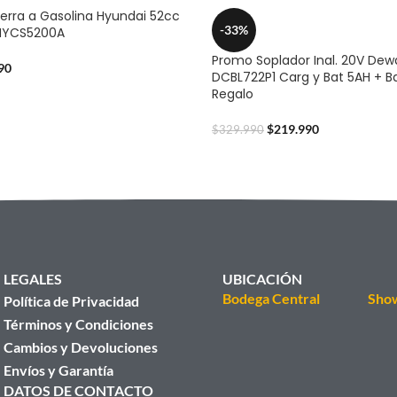
erra a Gasolina Hyundai 52cc
-33%
2HYCS5200A
Promo Soplador Inal. 20V Dew
90
DCBL722P1 Carg y Bat 5AH + B
Regalo
$
219.990
$
329.990
LEGALES
UBICACIÓN
Bodega Central
Sho
Política de Privacidad
Términos y Condiciones
Cambios y Devoluciones
Envíos y Garantía
DATOS DE CONTACTO