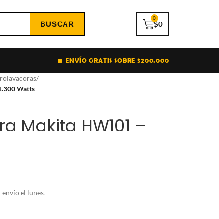
0
$
0
ENVÍO GRATIS SOBRE $200.000
rolavadoras
/
1.300 Watts
ra Makita HW101 –
envío el lunes.