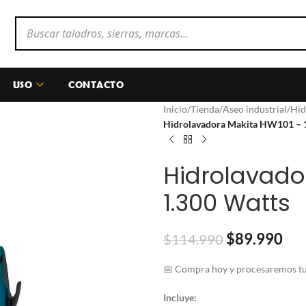
USO
CONTACTO
Inicio
/
Tienda
/
Aseo industrial
/
Hid
Hidrolavadora Makita HW101 – 
Hidrolavado
1.300 Watts
$
89.990
$
114.990
📅 Compra hoy y procesaremos tu 
Incluye: