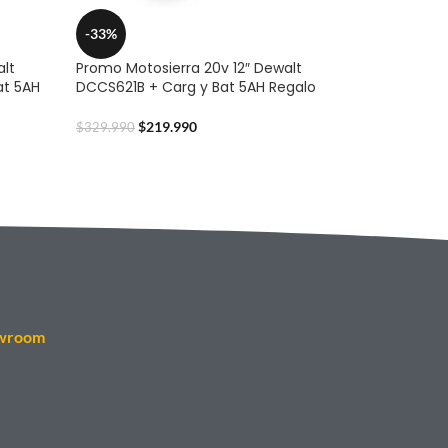
-33%
alt
Promo Motosierra 20v 12″ Dewalt
at 5AH
DCCS621B + Carg y Bat 5AH Regalo
$
219.990
$
329.990
wroom