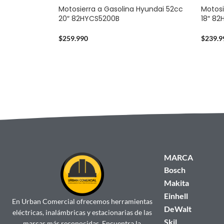
Motosierra a Gasolina Hyundai 52cc
Motosi
20″ 82HYCS5200B
18″ 8
$
259.990
$
239.9
MARCA
Bosch
Makita
Einhell
En Urban Comercial ofrecemos herramientas
DeWalt
eléctricas, inalámbricas y estacionarias de las
Skil
marcas más reconocidas. Encuentra la