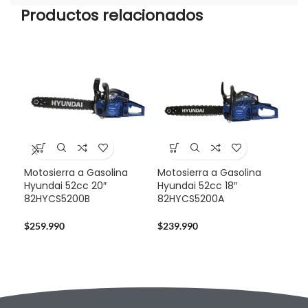
Productos relacionados
Motosierra a Gasolina
Motosierra a Gasolina
Mul
Hyundai 52cc 20″
Hyundai 52cc 18″
Sta
82HYCS5200B
82HYCS5200A
724
$
259.990
$
239.990
$
14