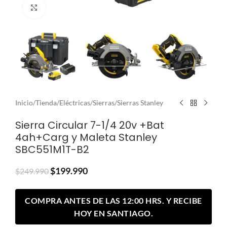
Clic para ampliar
Inicio
/
Tienda
/
Eléctricas
/
Sierras
/
Sierras Stanley
Sierra Circular 7-1/4 20v +Bat
4ah+Carg y Maleta Stanley
SBC551M1T-B2
$
199.990
$
249.990
COMPRA ANTES DE LAS 12:00 HRS. Y RECIBE
HOY EN SANTIAGO.