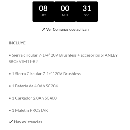
08
00
31
HRS
MIN
SEC
📍 Ver Comunas que aplican
INCLUYE
• Sierra circular 7-1/4” 20V Brushless + accesorios STANLEY
SBC551M1T-B2
• 1 Sierra Circular 7-1/4” 20V Brushless
• 1 Batería de 4.0Ah SC204
• 1 Cargador 2.0Ah SC400
• 1 Maletín PROSTAK
Hay existencias