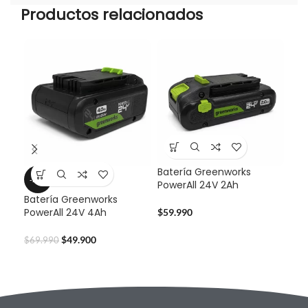
Productos relacionados
Batería Greenworks
-29%
-2
PowerAll 24V 2Ah
Batería Greenworks
Set
PowerAll 24V 4Ah
Pun
$
59.990
49
$
49.900
$
69.990
$
16