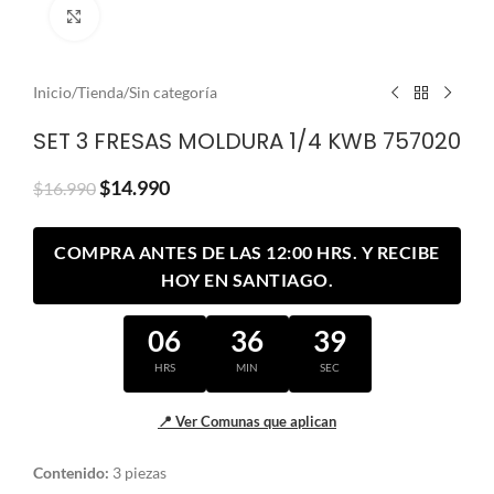
Clic para ampliar
Inicio
/
Tienda
/
Sin categoría
SET 3 FRESAS MOLDURA 1/4 KWB 757020
$
14.990
$
16.990
COMPRA ANTES DE LAS 12:00 HRS. Y RECIBE
HOY EN SANTIAGO.
06
36
38
HRS
MIN
SEC
📍 Ver Comunas que aplican
Contenido:
3 piezas