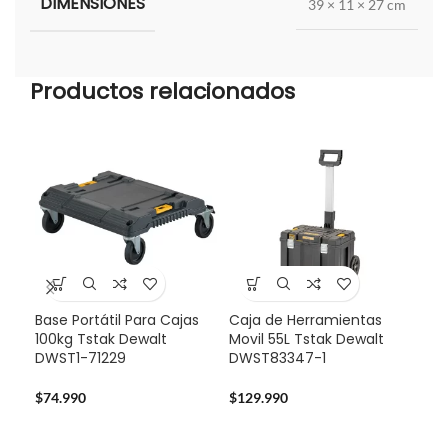
DIMENSIONES
39 × 11 × 27 cm
Productos relacionados
Base Portátil Para Cajas
Caja de Herramientas
-3
100kg Tstak Dewalt
Movil 55L Tstak Dewalt
DWST1-71229
DWST83347-1
Pro
Dew
Bat
$
74.990
$
129.990
$
32