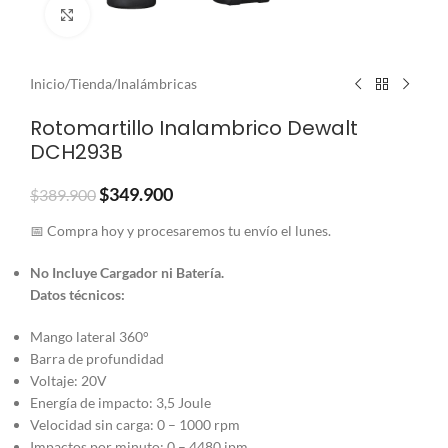
Clic para ampliar
Inicio
/
Tienda
/
Inalámbricas
Rotomartillo Inalambrico Dewalt
DCH293B
$
349.900
$
389.900
📅 Compra hoy y procesaremos tu envío el lunes.
No Incluye Cargador ni Batería.
Datos técnicos:
Mango lateral 360°
Barra de profundidad
Voltaje: 20V
Energía de impacto: 3,5 Joule
Velocidad sin carga: 0 – 1000 rpm
Impactos por minuto: 0 – 4480 ipm