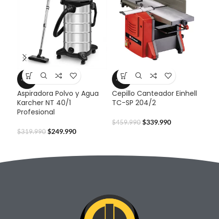
-22%
-26%
-3
Aspiradora Polvo y Agua
Cepillo Canteador Einhell
Cep
Karcher NT 40/1
TC-SP 204/2
TC-
Profesional
$
339.990
$
459.990
$
79
$
249.990
$
319.990