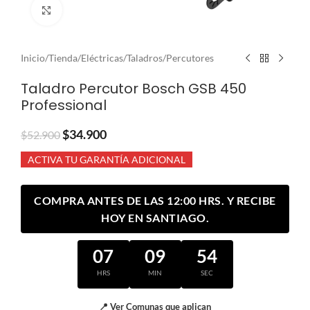
Clic para ampliar
Inicio
/
Tienda
/
Eléctricas
/
Taladros
/
Percutores
Taladro Percutor Bosch GSB 450
Professional
$
34.900
$
52.900
ACTIVA TU GARANTÍA ADICIONAL
COMPRA ANTES DE LAS 12:00 HRS. Y RECIBE
HOY EN SANTIAGO.
07
09
53
HRS
MIN
SEC
📍 Ver Comunas que aplican