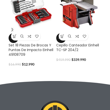
-24%
-26%
-2
Set 18 Piezas De Brocas Y
Cepillo Canteador Einhell
Det
Puntas De Impacto Einhell
TC-SP 204/2
TE
49108709
Ma
les
$
339.990
$
459.990
$
12.990
$
16.990
$
59