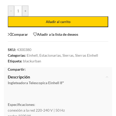
-
+
Añadir al carrito
Comparar
Añadir a la lista de deseos
SKU:
4300380
Categorías:
Einhell
,
Estacionarias
,
Sierras
,
Sierras Einhell
Etiqueta:
blackurban
Compartir:
Descripción
Ingleteadora Telescopica Einhell 8″
Especificaciones:
conexión a la red 220-240 V | 50 Hz
poder 1500 W.