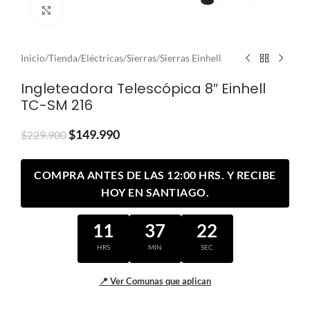
Clic para ampliar
Inicio
/
Tienda
/
Eléctricas
/
Sierras
/
Sierras Einhell
Ingleteadora Telescópica 8″ Einhell
TC-SM 216
$
149.990
$
229.900
COMPRA ANTES DE LAS 12:00 HRS. Y RECIBE
HOY EN SANTIAGO.
11
37
22
HRS
MIN
SEC
📍 Ver Comunas que aplican