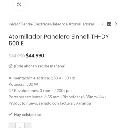
Clic para ampliar
Inicio
/
Tienda
/
Eléctricas
/
Taladros
/
Atornilladores
Atornillador Panelero Einhell TH-DY
500 E
$
44.990
$
64.990
📦 ¡Pide ahora y recibe mañana!
Alimentación eléctrica: 230 V | 50 Hz
Potencia: 500 W
Nº Revoluciones: 0 rpm – 2200 rpm
Portaherramientas: 6.35 mm | Bit holder (6,35mm/¼»»)
Producto nuevo, sellado con factura y garantía
Hay existencias