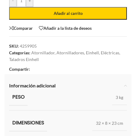
-
+
Añadir al carrito
Comparar
Añadir a la lista de deseos
SKU:
4259905
Categorías:
Atornillador
,
Atornilladores
,
Einhell
,
Eléctricas
,
Taladros Einhell
Compartir:
Información adicional
PESO
3 kg
DIMENSIONES
32 × 8 × 23 cm