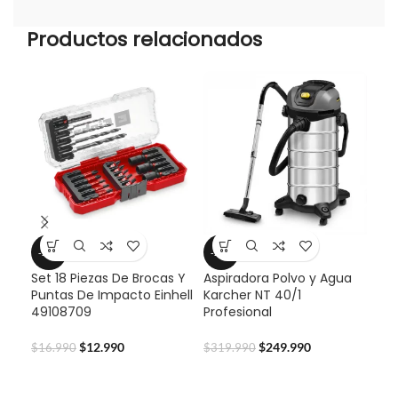
Productos relacionados
-24%
-22%
-2
Set 18 Piezas De Brocas Y
Aspiradora Polvo y Agua
Cep
Puntas De Impacto Einhell
Karcher NT 40/1
TC-
49108709
Profesional
$
45
$
12.990
$
249.990
$
16.990
$
319.990