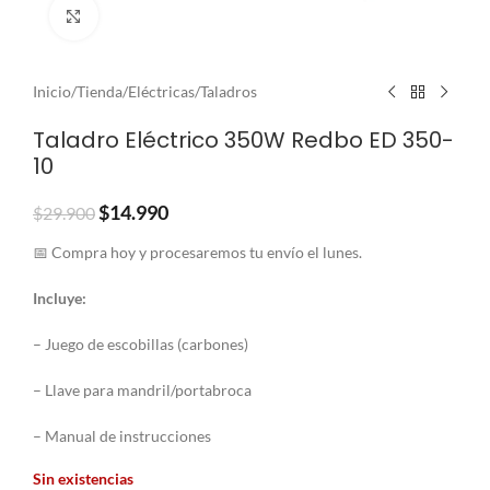
Clic para ampliar
Inicio
/
Tienda
/
Eléctricas
/
Taladros
Taladro Eléctrico 350W Redbo ED 350-
10
$
14.990
$
29.900
📅 Compra hoy y procesaremos tu envío el lunes.
Incluye:
– Juego de escobillas (carbones)
– Llave para mandril/portabroca
– Manual de instrucciones
Sin existencias