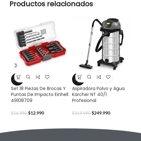
Productos relacionados
-24%
-22%
-2
Set 18 Piezas De Brocas Y
Aspiradora Polvo y Agua
Cep
Puntas De Impacto Einhell
Karcher NT 40/1
TC-
49108709
Profesional
$
45
$
12.990
$
249.990
$
16.990
$
319.990