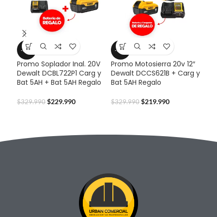
-30%
-33%
-2
Promo Soplador Inal. 20V
Promo Motosierra 20v 12″
Pro
Dewalt DCBL722P1 Carg y
Dewalt DCCS621B + Carg y
Dew
Bat 5AH + Bat 5AH Regalo
Bat 5AH Regalo
y B
Reg
$
229.990
$
219.990
$
329.990
$
329.990
$
29