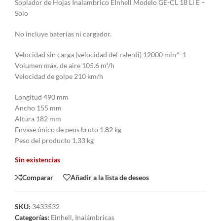
Soplador de Hojas Inalambrico EInhell Modelo GE-CL 18 Li E –
Solo
No incluye baterías ni cargador.
Velocidad sin carga (velocidad del ralentí) 12000 min^-1
Volumen máx. de aire 105.6 m³/h
Velocidad de golpe 210 km/h
Longitud 490 mm
Ancho 155 mm
Altura 182 mm
Envase único de peos bruto 1.82 kg
Peso del producto 1.33 kg
Sin existencias
Comparar
Añadir a la lista de deseos
SKU:
3433532
Categorías:
Einhell
,
Inalámbricas