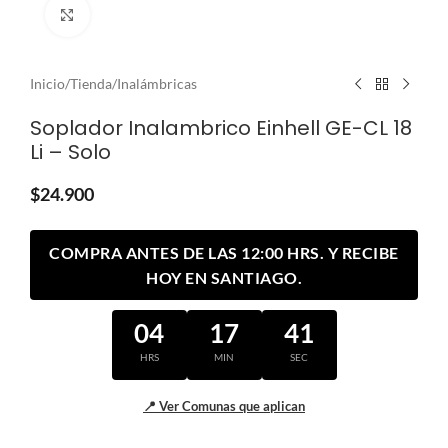
Clic para ampliar
Inicio
/
Tienda
/
Inalámbricas
Soplador Inalambrico Einhell GE-CL 18
Li – Solo
$
24.900
COMPRA ANTES DE LAS 12:00 HRS. Y RECIBE
HOY EN SANTIAGO.
04
17
40
HRS
MIN
SEC
📍 Ver Comunas que aplican