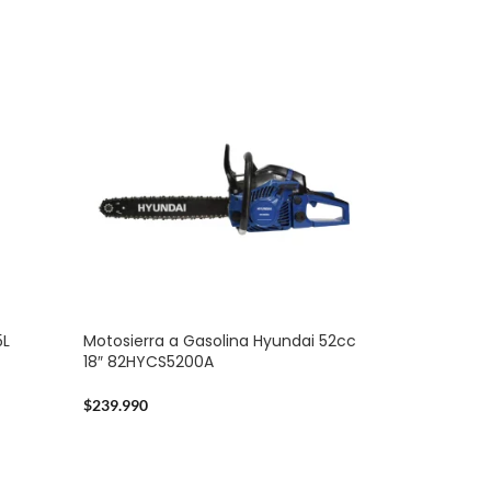
5L
Motosierra a Gasolina Hyundai 52cc
18″ 82HYCS5200A
$
239.990