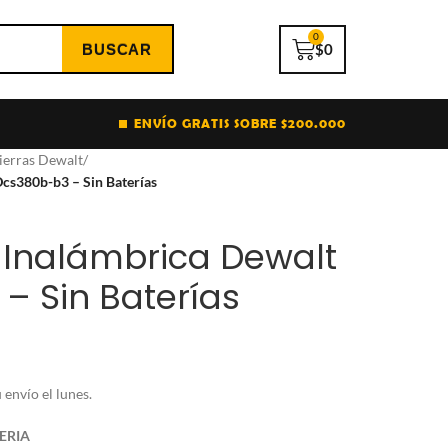
0
$
0
ENVÍO GRATIS SOBRE $200.000
ierras Dewalt
/
Dcs380b-b3 – Sin Baterías
e Inalámbrica Dewalt
– Sin Baterías
envío el lunes.
TERIA