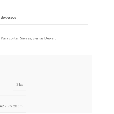
a de deseos
Para cortar
,
Sierras
,
Sierras Dewalt
3 kg
42 × 9 × 20 cm