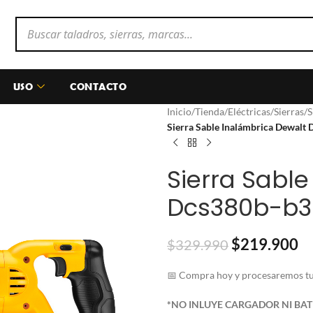
USO
CONTACTO
Inicio
/
Tienda
/
Eléctricas
/
Sierras
/
S
Sierra Sable Inalámbrica Dewalt 
Sierra Sabl
Dcs380b-b3 
$
219.900
$
329.990
📅 Compra hoy y procesaremos tu 
*NO INLUYE CARGADOR NI BA