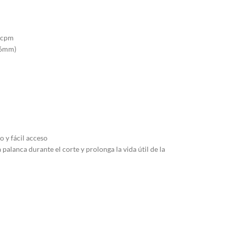
0 cpm
8,6mm)
o y fácil acceso
palanca durante el corte y prolonga la vida útil de la