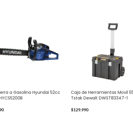
erra a Gasolina Hyundai 52cc
Caja de Herramientas Movil 5
2HYCS5200B
Tstak Dewalt DWST83347-1
90
$
129.990