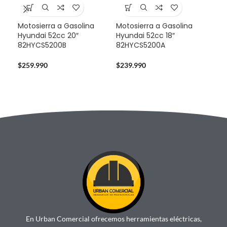
Motosierra a Gasolina
Motosierra a Gasolina
Mul
Hyundai 52cc 20″
Hyundai 52cc 18″
Sta
82HYCS5200B
82HYCS5200A
724
$
259.990
$
239.990
$
14
En Urban Comercial ofrecemos herramientas eléctricas,