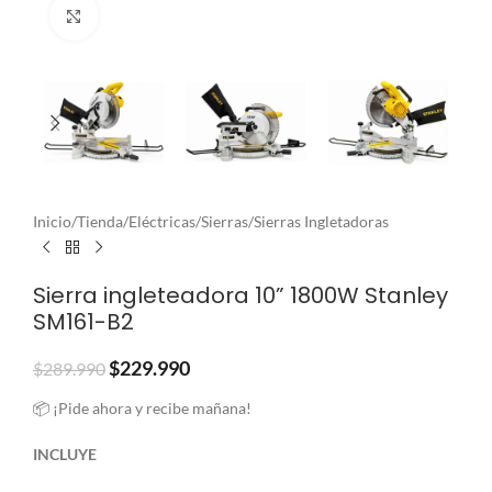
Clic para ampliar
Inicio
/
Tienda
/
Eléctricas
/
Sierras
/
Sierras Ingletadoras
Sierra ingleteadora 10” 1800W Stanley
SM161-B2
$
229.990
$
289.990
📦 ¡Pide ahora y recibe mañana!
INCLUYE