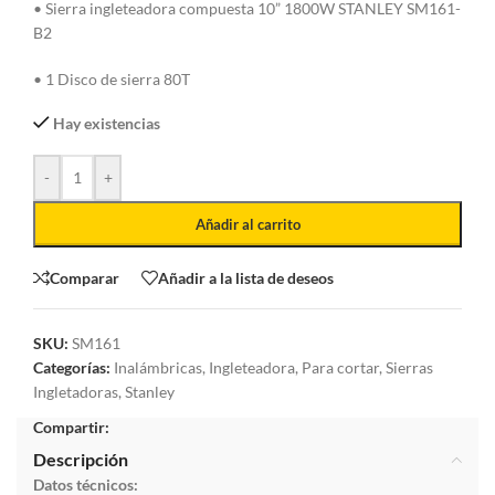
• Sierra ingleteadora compuesta 10” 1800W STANLEY SM161-
B2
• 1 Disco de sierra 80T
Hay existencias
-
+
Añadir al carrito
Comparar
Añadir a la lista de deseos
SKU:
SM161
Categorías:
Inalámbricas
,
Ingleteadora
,
Para cortar
,
Sierras
Ingletadoras
,
Stanley
Compartir:
Descripción
Datos técnicos: