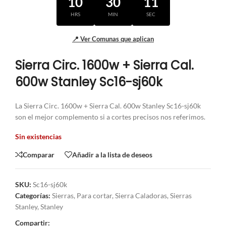
10
30
10
HRS
MIN
SEC
📍 Ver Comunas que aplican
Sierra Circ. 1600w + Sierra Cal.
600w Stanley Sc16-sj60k
La Sierra Circ. 1600w + Sierra Cal. 600w Stanley Sc16-sj60k
son el mejor complemento si a cortes precisos nos referimos.
Sin existencias
Comparar
Añadir a la lista de deseos
SKU:
Sc16-sj60k
Categorías:
Sierras
,
Para cortar
,
Sierra Caladoras
,
Sierras
Stanley
,
Stanley
Compartir: