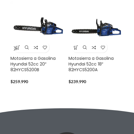
Motosierra a Gasolina
Motosierra a Gasolina
Mul
Hyundai 52cc 20″
Hyundai 52cc 18″
Sta
82HYCS5200B
82HYCS5200A
724
$
259.990
$
239.990
$
14