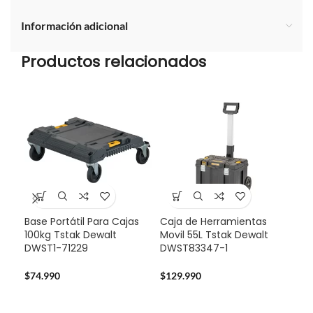
Información adicional
Productos relacionados
Base Portátil Para Cajas
Caja de Herramientas
Mul
100kg Tstak Dewalt
Movil 55L Tstak Dewalt
Sta
DWST1-71229
DWST83347-1
724
$
74.990
$
129.990
$
14