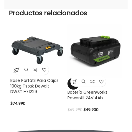
Productos relacionados
Base Portátil Para Cajas
Bat
-29%
100kg Tstak Dewalt
Pow
DWST1-71229
Batería Greenworks
PowerAll 24V 4Ah
$
59
$
74.990
$
49.900
$
69.990