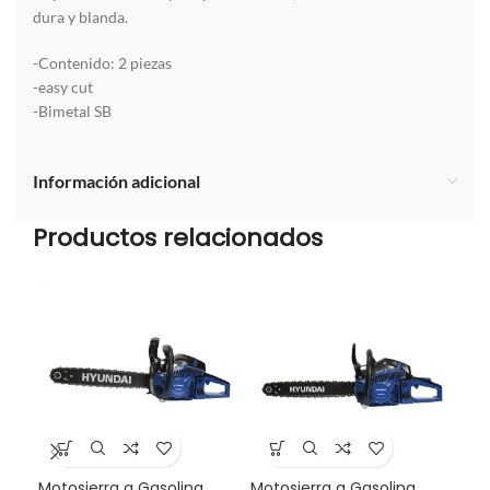
dura y blanda.
-Contenido: 2 piezas
-easy cut
-Bimetal SB
Información adicional
Productos relacionados
Motosierra a Gasolina
Motosierra a Gasolina
Mul