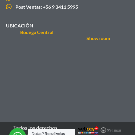
Post Ventas: +56 9 3411 5995
UBICACIÓN
Bodega Central
Showroom
Todos los derechos
reservados - 2026
Dudas?
Resuélvelas