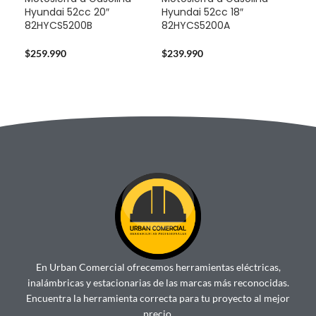
Hyundai 52cc 20″
Hyundai 52cc 18″
Sta
82HYCS5200B
82HYCS5200A
724
$
259.990
$
239.990
$
14
En Urban Comercial ofrecemos herramientas eléctricas,
inalámbricas y estacionarias de las marcas más reconocidas.
Encuentra la herramienta correcta para tu proyecto al mejor
precio.