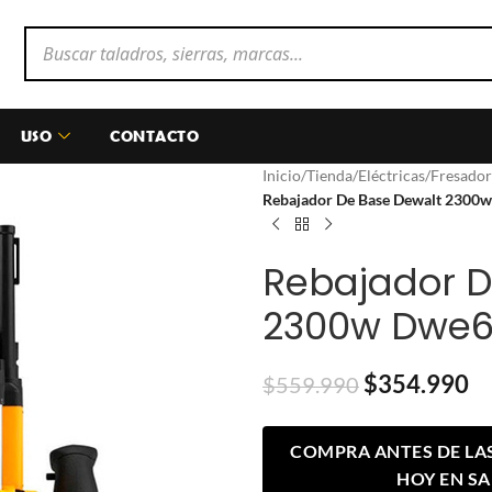
USO
CONTACTO
Inicio
/
Tienda
/
Eléctricas
/
Fresador
Rebajador De Base Dewalt 2300
Rebajador D
2300w Dwe6
$
354.990
$
559.990
COMPRA ANTES DE LAS 
HOY EN S