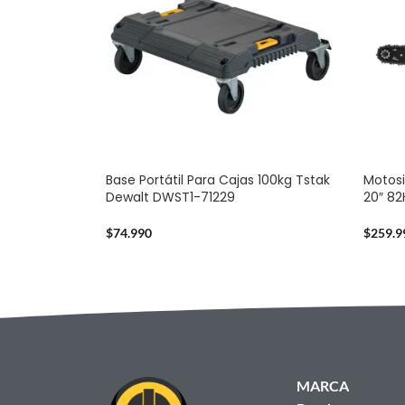
Base Portátil Para Cajas 100kg Tstak
Motosi
Dewalt DWST1-71229
20″ 8
$
74.990
$
259.9
MARCA