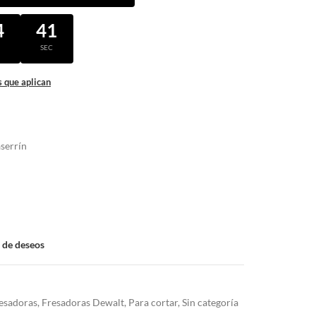
4
41
N
SEC
 que aplican
serrín
a de deseos
esadoras
,
Fresadoras Dewalt
,
Para cortar
,
Sin categoría