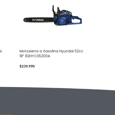
5L
Motosierra a Gasolina Hyundai 52cc
18″ 82HYCS5200A
$
239.990