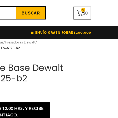
0
$
0
ENVÍO GRATIS SOBRE $200.000
as
/
Fresadoras Dewalt
/
w Dwe625-b2
e Base Dewalt
25-b2
12:00 HRS. Y RECIBE
ANTIAGO.