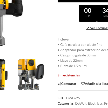
00
3
HRS
MI
📍 Ver Comunas
Incluye:
• Guía paralela con ajuste fino
• Adaptador para extracción del a
• Casquillo guía de 30mm
• Llave de 22mm
• Pinza de 1/2 y 1/4
Sin existencias
Comparar
Añadir a la list
SKU:
DWE625
Categorías:
DeWalt
,
Eléctricas
,
Fr