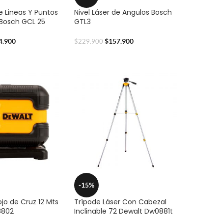
De Lineas Y Puntos
Nivel Láser de Angulos Bosch
Bosch GCL 25
GTL3
4.900
$
157.900
$
229.900
-15%
ojo de Cruz 12 Mts
Trípode Láser Con Cabezal
8802
Inclinable 72 Dewalt Dw0881t