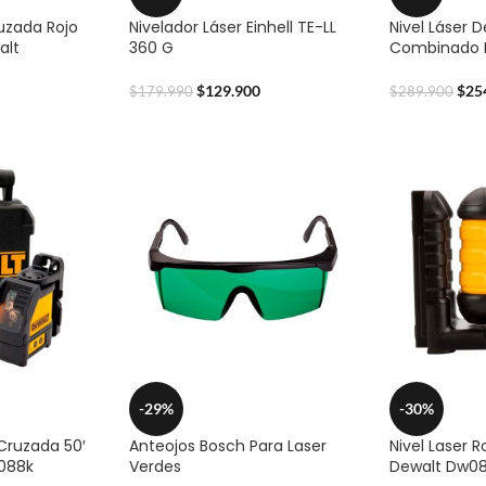
ruzada Rojo
Nivelador Láser Einhell TE-LL
Nivel Láser 
alt
360 G
Combinado 
$
129.900
$
25
$
179.990
$
289.900
-29%
-30%
 Cruzada 50′
Anteojos Bosch Para Laser
Nivel Laser R
088k
Verdes
Dewalt Dw0