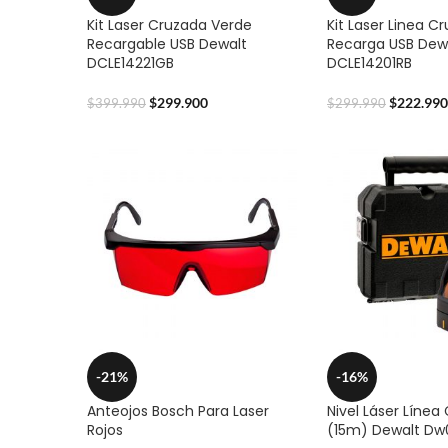
Kit Laser Cruzada Verde
Kit Laser Linea C
Recargable USB Dewalt
Recarga USB Dew
DCLE14221GB
DCLE14201RB
$
299.900
$
222.990
$
399.990
$
299.990
-21%
-16%
Anteojos Bosch Para Laser
Nivel Láser Línea
Rojos
(15m) Dewalt Dw