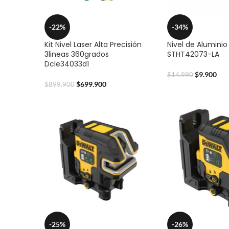
-22%
-34%
Kit Nivel Laser Alta Precisión
Nivel de Aluminio
3lineas 360grados
STHT42073-LA
Dcle34033d1
$
9.900
$
14.990
$
699.900
$
899.900
-25%
-26%