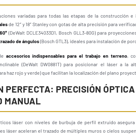
uciones variadas para todas las etapas de la construcción e 
ales
de 12″ y 18″ Stanley con gotas de alta precisión para verifi
360°
(DeWalt DCLE34033D1, Bosch GLL3-80G) para proyecciones 
 trazado de ángulos
(Bosch GTL3), ideales para instalación de por
 de
accesorios indispensables para el trabajo en terreno
, c
inclinable (DeWalt DW0881T) para posicionar el láser a la al
a haz rojo y verde) que facilitan la localización del plano proyect
 PERFECTA: PRECISIÓN ÓPTICA
D MANUAL
icos láser con niveles de burbuja de perfil extruido asegura f
eles láser aceleran el trazado de múltiples muros o cielos suspe