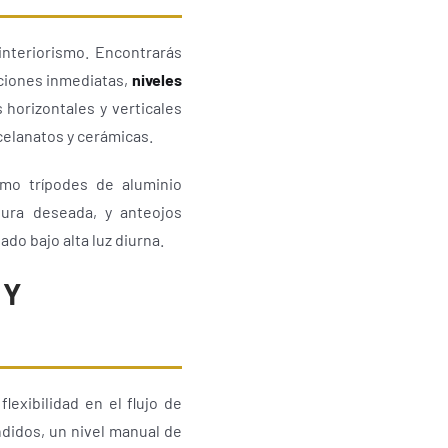
interiorismo. Encontrarás
caciones inmediatas,
niveles
horizontales y verticales
celanatos y cerámicas.
omo trípodes de aluminio
tura deseada, y anteojos
ado bajo alta luz diurna.
 Y
lexibilidad en el flujo de
ndidos, un nivel manual de