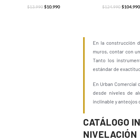
$
10.990
$
104.990
$
13.990
$
124.990
En la construcción d
muros, contar con un
Tanto los instrumen
estándar de exactitud
En Urban Comercial c
desde niveles de alu
inclinable y anteojos
CATÁLOGO I
NIVELACIÓN