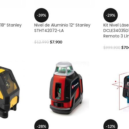
-39%
-29%
 18″ Stanley
Nivel de Aluminio 12″ Stanley
Kit Nivel Lás
STHT42072-LA
DCLE34035D1
Remoto 3 Lí
$
7.900
$
12.990
$
70
$
999.900
-28%
-12%