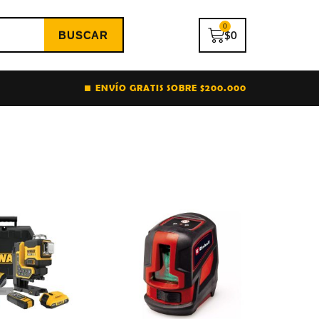
0
$
0
ENVÍO GRATIS SOBRE $200.000