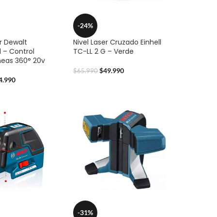
-24%
er Dewalt
Nivel Laser Cruzado Einhell
 – Control
TC-LL 2 G – Verde
neas 360° 20v
$
49.990
$
65.990
4.990
-31%