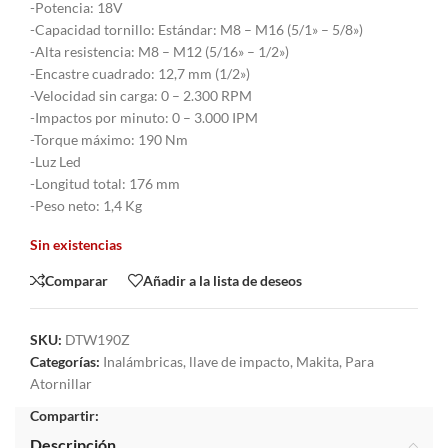
-Potencia: 18V
-Capacidad tornillo: Estándar: M8 – M16 (5/1» – 5/8»)
-Alta resistencia: M8 – M12 (5/16» – 1/2»)
-Encastre cuadrado: 12,7 mm (1/2»)
-Velocidad sin carga: 0 – 2.300 RPM
-Impactos por minuto: 0 – 3.000 IPM
-Torque máximo: 190 Nm
-Luz Led
-Longitud total: 176 mm
-Peso neto: 1,4 Kg
Sin existencias
Comparar
Añadir a la lista de deseos
SKU:
DTW190Z
Categorías:
Inalámbricas
,
llave de impacto
,
Makita
,
Para
Atornillar
Compartir:
Descripción