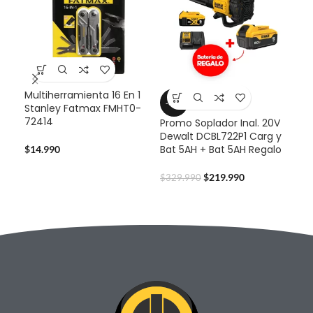
Multiherramienta 16 En 1
-33%
-3
Stanley Fatmax FMHT0-
72414
Promo Soplador Inal. 20V
Pro
Dewalt DCBL722P1 Carg y
Dew
Bat 5AH + Bat 5AH Regalo
Bat
$
14.990
$
219.990
$
329.990
$
32