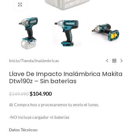
Clic para ampliar
Inicio
/
Tienda
/
Inalámbricas
Llave De Impacto Inalámbrica Makita
Dtw190z – Sin baterías
$
104.900
$
149.990
📅 Compra hoy y procesaremos tu envío el lunes.
-NO incluye cargador ni baterías
Datos Técnicos: