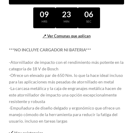
09
23
05
HRS
MIN
SEC
📍 Ver Comunas que aplican
***NO INCLUYE CARGADOR NI BATERIA***
-Atornillador de impacto con el rendimiento más potente en la
categoría de 18 V de Bosch
-Ofrece un elevado par de 650 Nm. lo que la hace ideal incluso
para las aplicaciones más pesadas de atornillado en metal
-La carcasa metálica y la caja de engranajes metálica hacen de
este atornillador de impacto una opción excepcionalmente
resistente y robusta
-Empuñadura de diseño delgado y ergonómico que ofrece un
manejo cómodo de la herramienta para reducir la fatiga del
usuario. incluso en tareas largas
Hay existencias