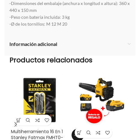
-Dimensiones del embalaje (anchura x longitud x altura): 360 x
440 x 150 mm
-Peso con batería incluida: 3 kg
-Ø de los tornillos: M 12 M 20
Información adicional
Productos relacionados
Multiherramienta 16 En 1
-33%
-3
Stanley Fatmax FMHT0-