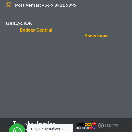
Post Ventas: +56 9 3411 5995
UBICACIÓN
Bodega Central
Showroom
Todos los derechos
reservados - 2026
Dudas?
Resuélvelas