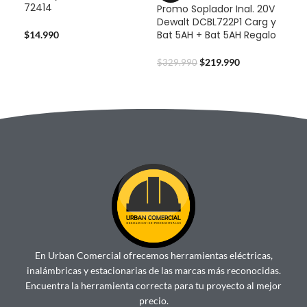
72414
Promo Soplador Inal. 20V
Pro
Dewalt DCBL722P1 Carg y
Dew
Bat 5AH + Bat 5AH Regalo
Bat
$
14.990
$
219.990
$
329.990
$
32
En Urban Comercial ofrecemos herramientas eléctricas,
inalámbricas y estacionarias de las marcas más reconocidas.
Encuentra la herramienta correcta para tu proyecto al mejor
precio.