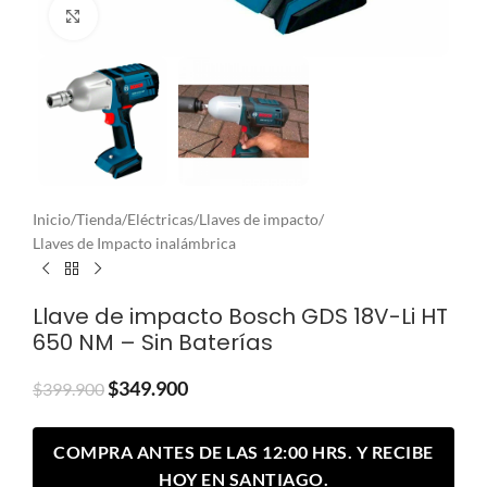
Clic para ampliar
Inicio
/
Tienda
/
Eléctricas
/
Llaves de impacto
/
Llaves de Impacto inalámbrica
Llave de impacto Bosch GDS 18V-Li HT
650 NM – Sin Baterías
$
349.900
$
399.900
COMPRA ANTES DE LAS 12:00 HRS. Y RECIBE
HOY EN SANTIAGO.