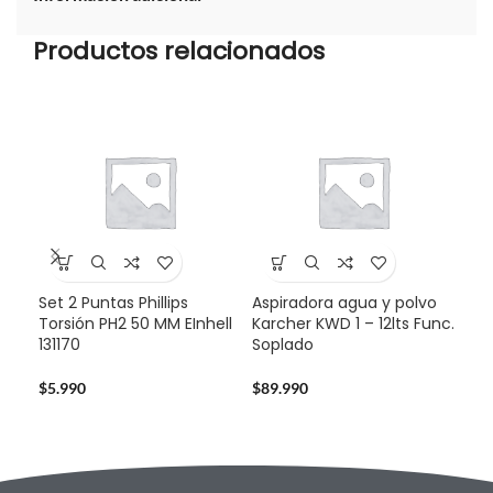
Productos relacionados
Set 2 Puntas Phillips
Aspiradora agua y polvo
-2
Torsión PH2 50 MM EInhell
Karcher KWD 1 – 12lts Func.
131170
Soplado
Car
Dur
$
5.990
$
89.990
$
24