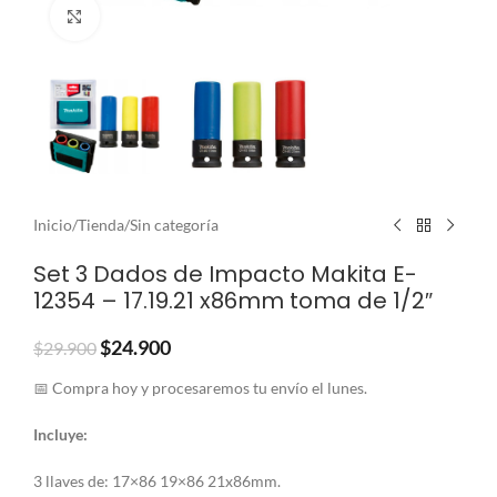
Clic para ampliar
Inicio
/
Tienda
/
Sin categoría
Set 3 Dados de Impacto Makita E-
12354 – 17.19.21 x86mm toma de 1/2″
$
24.900
$
29.900
📅 Compra hoy y procesaremos tu envío el lunes.
Incluye:
3 llaves de: 17×86 19×86 21x86mm.