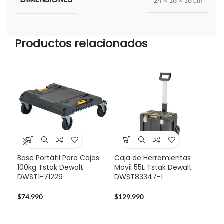
24 × 16 × 16 cm
Productos relacionados
Base Portátil Para Cajas
Caja de Herramientas
-3
100kg Tstak Dewalt
Movil 55L Tstak Dewalt
DWST1-71229
DWST83347-1
Pro
Dew
Bat
$
74.990
$
129.990
$
32