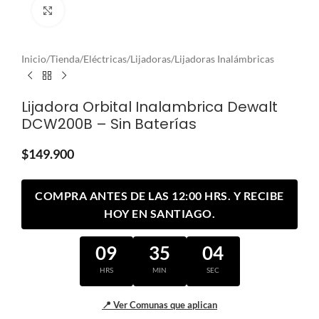
Clic para ampliar
Inicio
/
Tienda
/
Eléctricas
/
Lijadoras
/
Lijadoras Inalámbricas
Lijadora Orbital Inalambrica Dewalt
DCW200B – Sin Baterías
$
149.900
COMPRA ANTES DE LAS 12:00 HRS. Y RECIBE
HOY EN SANTIAGO.
09
35
04
HRS
MIN
SEC
📍 Ver Comunas que aplican