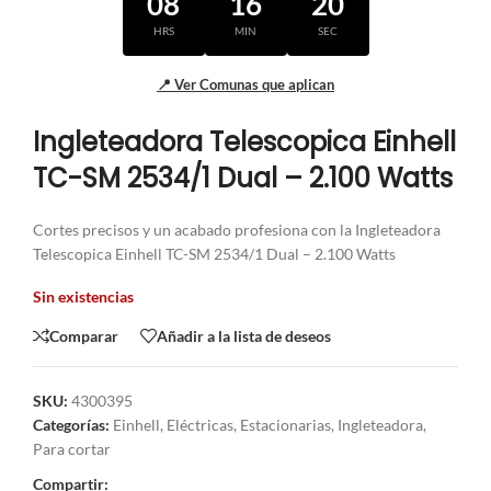
08
16
20
HRS
MIN
SEC
📍 Ver Comunas que aplican
Ingleteadora Telescopica Einhell
TC-SM 2534/1 Dual – 2.100 Watts
Cortes precisos y un acabado profesiona con la Ingleteadora
Telescopica Einhell TC-SM 2534/1 Dual – 2.100 Watts
Sin existencias
Comparar
Añadir a la lista de deseos
SKU:
4300395
Categorías:
Einhell
,
Eléctricas
,
Estacionarias
,
Ingleteadora
,
Para cortar
Compartir: