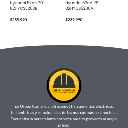
Hyundai 52cc 20″
Hyundai 52cc 18″
Sta
82HYCS5200B
82HYCS5200A
724
$
259.990
$
239.990
$
14
En Urban Comercial ofrecemos herramientas eléctricas,
inalámbricas y estacionarias de las marcas más reconocidas.
Encuentra la herramienta correcta para tu proyecto al mejor
precio.