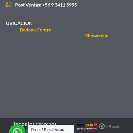
Post Ventas: +56 9 3411 5995
UBICACIÓN
Bodega Central
Showroom
Todos los derechos
reservados - 2026
Dudas?
Resuélvelas