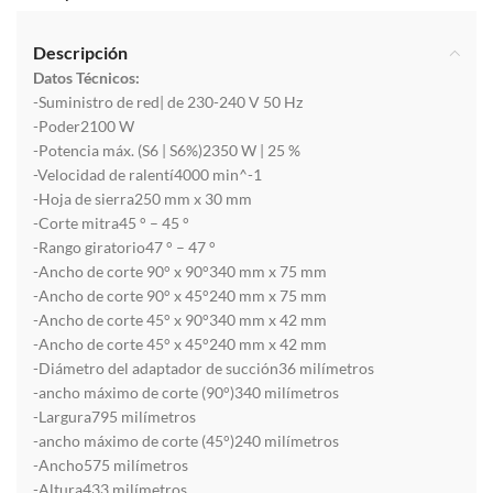
Descripción
Datos Técnicos:
-Suministro de red| de 230-240 V 50 Hz
-Poder2100 W
-Potencia máx. (S6 | S6%)2350 W | 25 %
-Velocidad de ralentí4000 min^-1
-Hoja de sierra250 mm x 30 mm
-Corte mitra45 ° – 45 °
-Rango giratorio47 ° – 47 °
-Ancho de corte 90° x 90°340 mm x 75 mm
-Ancho de corte 90° x 45°240 mm x 75 mm
-Ancho de corte 45° x 90°340 mm x 42 mm
-Ancho de corte 45° x 45°240 mm x 42 mm
-Diámetro del adaptador de succión36 milímetros
-ancho máximo de corte (90°)340 milímetros
-Largura795 milímetros
-ancho máximo de corte (45°)240 milímetros
-Ancho575 milímetros
-Altura433 milímetros