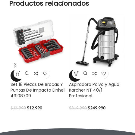
Productos relacionados
-24%
-22%
-2
Set 18 Piezas De Brocas Y
Aspiradora Polvo y Agua
Cep
Puntas De Impacto Einhell
Karcher NT 40/1
TC-
49108709
Profesional
$
45
$
12.990
$
249.990
$
16.990
$
319.990